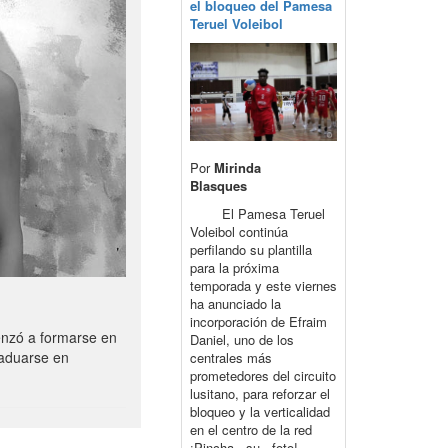
el bloqueo del Pamesa
Teruel Voleibol
Por
Mirinda
Blasques
El Pamesa Teruel
Voleibol continúa
perfilando su plantilla
para la próxima
temporada y este viernes
ha anunciado la
incorporación de Efraim
enzó a formarse en
Daniel, uno de los
raduarse en
centrales más
prometedores del circuito
lusitano, para reforzar el
bloqueo y la verticalidad
en el centro de la red
¡Pincha su foto!