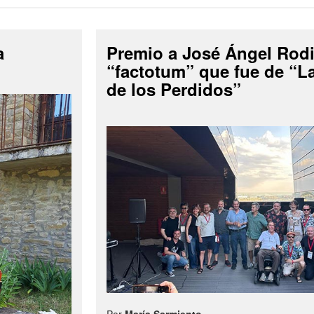
a
Premio a José Ángel Rodi
“factotum” que fue de “
de los Perdidos”
Por
María Sarmiento