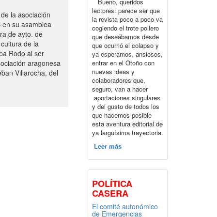
Bueno, queridos
lectores: parece ser que
de la asociación
la revista poco a poco va
S en su asamblea
cogiendo el trote pollero
ra de ayto. de
que deseábamos desde
cultura de la
que ocurrió el colapso y
ba Rodo al ser
ya esperamos, ansiosos,
entrar en el Otoño con
sociación aragonesa
nuevas ideas y
ban Villarocha, del
colaboradores que,
seguro, van a hacer
aportaciones singulares
y del gusto de todos los
que hacemos posible
esta aventura editorial de
ya larguísima trayectoria.
Leer más
POLÍTICA
CASERA
El comité autonómico
de Emergencias