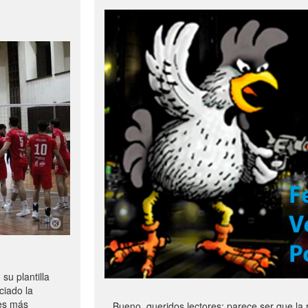
u plantilla
ciado la
les más
Bueno, queridos lectores: parece ser que la 