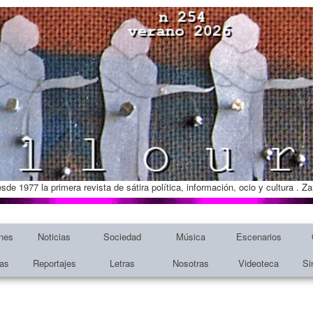
esde 1977 la primera revista de sátira política, información, ocio y cultura . 
nes
Noticias
Sociedad
Música
Escenarios
tas
Reportajes
Letras
Nosotras
Videoteca
Si