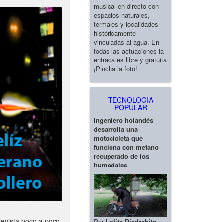
musical en directo con
espacios naturales,
termales y localidades
históricamente
vinculadas al agua. En
todas las actuaciones la
entrada es libre y gratuita
¡Pincha la foto!
TECNOLOGIA
POPULAR
Ingeniero holandés
desarrolla una
motocicleta que
funciona con metano
recuperado de los
humedales
revista poco a poco
Por
Lolita Piedrahita