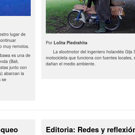
stro lugar de
continuar
Por
Lolita Piedrahita
no muy remotos.
La slootmotor del ingeniero holandés Gijs 
bawa es una de
motocicleta que funciona con fuentes locales, 
onda (Bali,
dañan el medio ambiente.
stas junto con
s) abarcan la
s se
loqueo
Editoria: Redes y reflexió