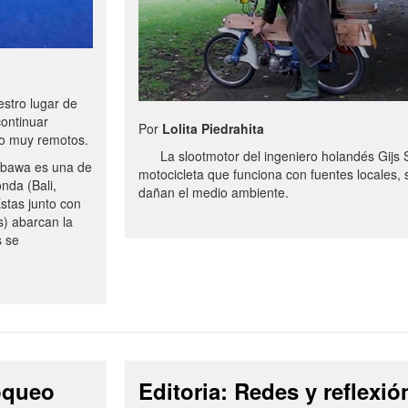
stro lugar de
continuar
Por
Lolita Piedrahita
no muy remotos.
La slootmotor del ingeniero holandés Gijs 
bawa es una de
motocicleta que funciona con fuentes locales, 
onda (Bali,
dañan el medio ambiente.
stas junto con
s) abarcan la
s se
loqueo
Editoria: Redes y reflexió