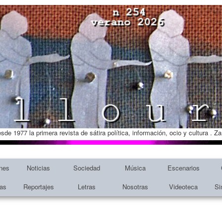
esde 1977 la primera revista de sátira política, información, ocio y cultura . 
nes
Noticias
Sociedad
Música
Escenarios
tas
Reportajes
Letras
Nosotras
Videoteca
Si