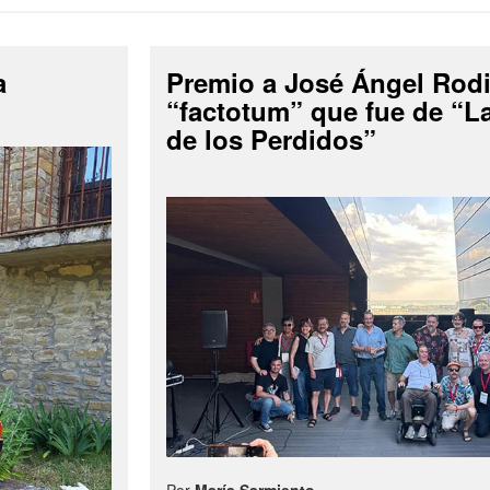
a
Premio a José Ángel Rodi
“factotum” que fue de “
de los Perdidos”
Por
María Sarmiento