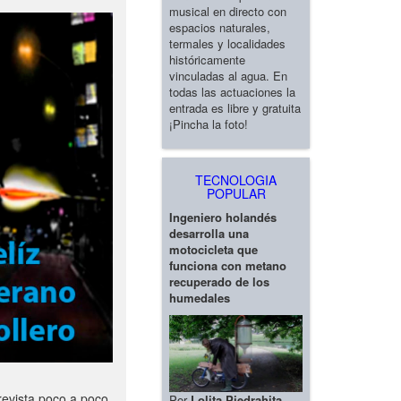
musical en directo con
espacios naturales,
termales y localidades
históricamente
vinculadas al agua. En
todas las actuaciones la
entrada es libre y gratuita
¡Pincha la foto!
TECNOLOGIA
POPULAR
Ingeniero holandés
desarrolla una
motocicleta que
funciona con metano
recuperado de los
humedales
revista poco a poco
Por
Lolita Piedrahita