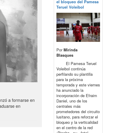
el bloqueo del Pamesa
Teruel Voleibol
Por
Mirinda
Blasques
El Pamesa Teruel
Voleibol continúa
perfilando su plantilla
para la próxima
temporada y este viernes
ha anunciado la
incorporación de Efraim
enzó a formarse en
Daniel, uno de los
raduarse en
centrales más
prometedores del circuito
lusitano, para reforzar el
bloqueo y la verticalidad
en el centro de la red
¡Pincha su foto!