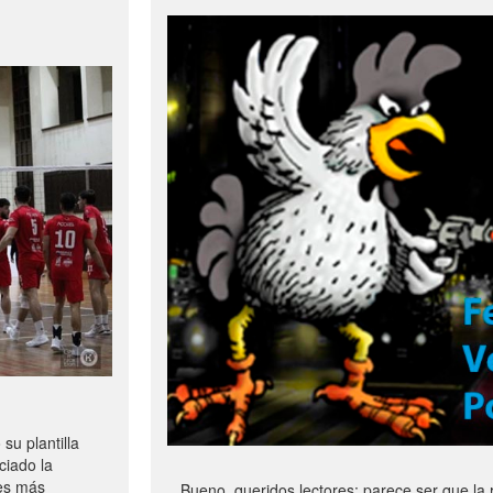
u plantilla
ciado la
les más
Bueno, queridos lectores: parece ser que la 