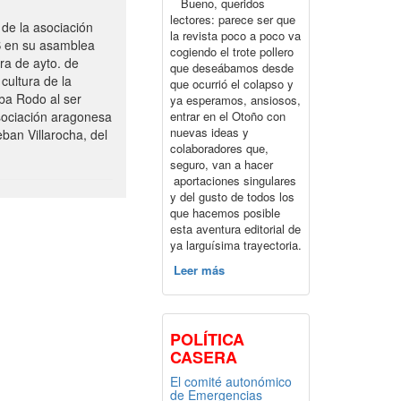
Bueno, queridos
lectores: parece ser que
de la asociación
la revista poco a poco va
S en su asamblea
cogiendo el trote pollero
ra de ayto. de
que deseábamos desde
cultura de la
que ocurrió el colapso y
ba Rodo al ser
ya esperamos, ansiosos,
entrar en el Otoño con
sociación aragonesa
nuevas ideas y
ban Villarocha, del
colaboradores que,
seguro, van a hacer
aportaciones singulares
y del gusto de todos los
que hacemos posible
esta aventura editorial de
ya larguísima trayectoria.
Leer más
POLÍTICA
CASERA
El comité autonómico
de Emergencias