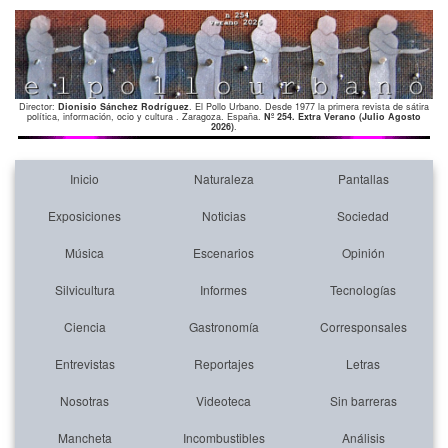
Director:
Dionisio Sánchez Rodríguez
. El Pollo Urbano. Desde 1977 la primera revista de sátira
política, información, ocio y cultura . Zaragoza. España.
Nº 254. Extra Verano (Julio Agosto
2026)
.
Inicio
Naturaleza
Pantallas
Exposiciones
Noticias
Sociedad
Música
Escenarios
Opinión
Silvicultura
Informes
Tecnologías
Ciencia
Gastronomía
Corresponsales
Entrevistas
Reportajes
Letras
Nosotras
Videoteca
Sin barreras
Mancheta
Incombustibles
Análisis