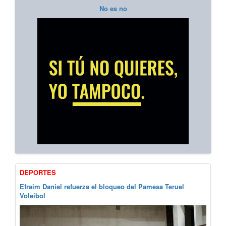
No es no
DEPORTES
Efraim Daniel refuerza el bloqueo del Pamesa Teruel
Voleibol