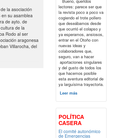
Bueno, queridos
lectores: parece ser que
de la asociación
la revista poco a poco va
S en su asamblea
cogiendo el trote pollero
ra de ayto. de
que deseábamos desde
cultura de la
que ocurrió el colapso y
ba Rodo al ser
ya esperamos, ansiosos,
entrar en el Otoño con
sociación aragonesa
nuevas ideas y
ban Villarocha, del
colaboradores que,
seguro, van a hacer
aportaciones singulares
y del gusto de todos los
que hacemos posible
esta aventura editorial de
ya larguísima trayectoria.
Leer más
POLÍTICA
CASERA
El comité autonómico
de Emergencias