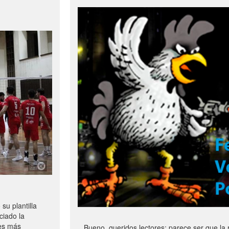
u plantilla
ciado la
les más
Bueno, queridos lectores: parece ser que la 