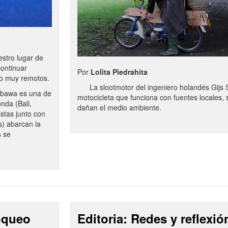
stro lugar de
continuar
Por
Lolita Piedrahita
no muy remotos.
La slootmotor del ingeniero holandés Gijs 
bawa es una de
motocicleta que funciona con fuentes locales, 
onda (Bali,
dañan el medio ambiente.
stas junto con
s) abarcan la
s se
loqueo
Editoria: Redes y reflexió