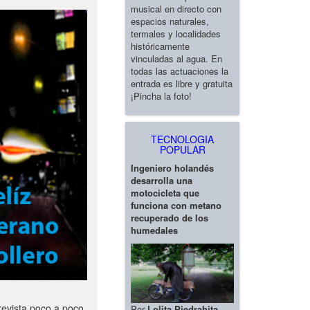
musical en directo con
espacios naturales,
termales y localidades
históricamente
vinculadas al agua. En
todas las actuaciones la
entrada es libre y gratuita
¡Pincha la foto!
TECNOLOGIA
POPULAR
Ingeniero holandés
desarrolla una
motocicleta que
funciona con metano
recuperado de los
humedales
revista poco a poco
Por
Lolita Piedrahita