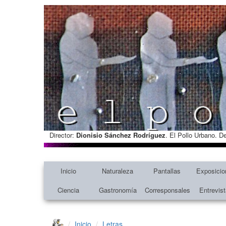
Director:
Dionisio Sánchez Rodríguez
. El Pollo Urbano. D
Inicio
Naturaleza
Pantallas
Exposicio
Ciencia
Gastronomía
Corresponsales
Entrevis
Inicio
Letras