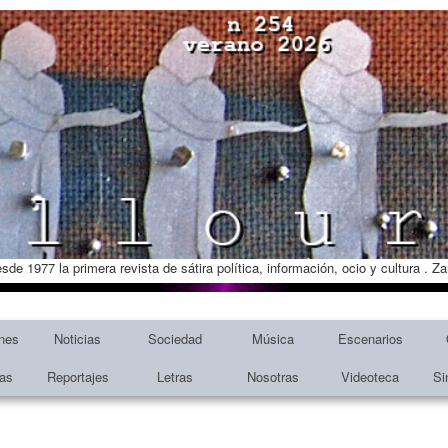
esde 1977 la primera revista de sátira política, información, ocio y cultura . 
nes
Noticias
Sociedad
Música
Escenarios
tas
Reportajes
Letras
Nosotras
Videoteca
Si