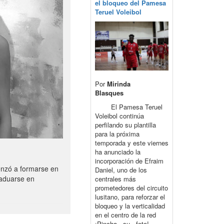
el bloqueo del Pamesa
Teruel Voleibol
Por
Mirinda
Blasques
El Pamesa Teruel
Voleibol continúa
perfilando su plantilla
para la próxima
temporada y este viernes
ha anunciado la
incorporación de Efraim
enzó a formarse en
Daniel, uno de los
raduarse en
centrales más
prometedores del circuito
lusitano, para reforzar el
bloqueo y la verticalidad
en el centro de la red
¡Pincha su foto!