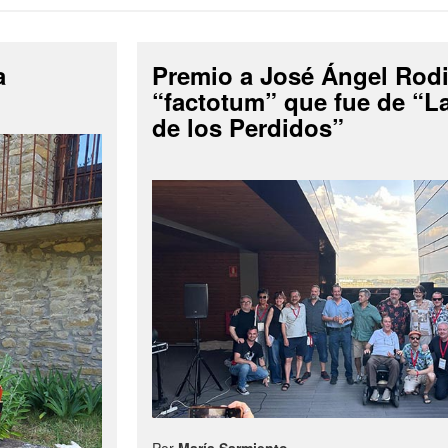
a
Premio a José Ángel Rodi
“factotum” que fue de “
de los Perdidos”
Por
María Sarmiento