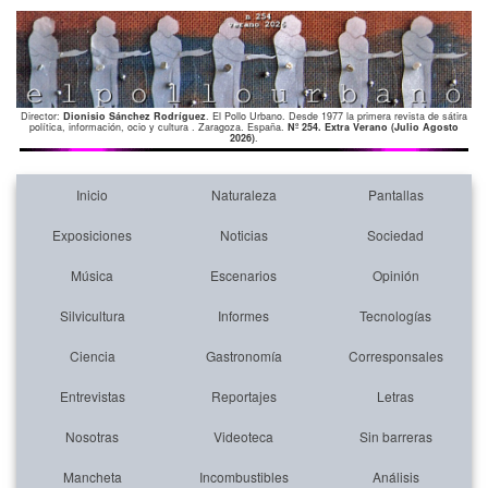
Director:
Dionisio Sánchez Rodríguez
. El Pollo Urbano. Desde 1977 la primera revista de sátira
política, información, ocio y cultura . Zaragoza. España.
Nº 254. Extra Verano (Julio Agosto
2026)
.
Inicio
Naturaleza
Pantallas
Exposiciones
Noticias
Sociedad
Música
Escenarios
Opinión
Silvicultura
Informes
Tecnologías
Ciencia
Gastronomía
Corresponsales
Entrevistas
Reportajes
Letras
Nosotras
Videoteca
Sin barreras
Mancheta
Incombustibles
Análisis