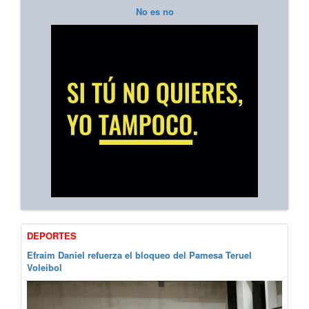
No es no
DEPORTES
Efraim Daniel refuerza el bloqueo del Pamesa Teruel
Voleibol