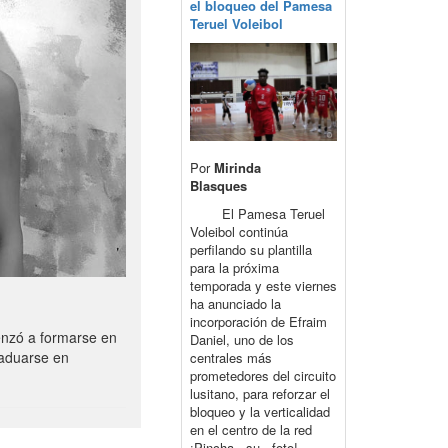
el bloqueo del Pamesa
Teruel Voleibol
Por
Mirinda
Blasques
El Pamesa Teruel
Voleibol continúa
perfilando su plantilla
para la próxima
temporada y este viernes
ha anunciado la
incorporación de Efraim
enzó a formarse en
Daniel, uno de los
raduarse en
centrales más
prometedores del circuito
lusitano, para reforzar el
bloqueo y la verticalidad
en el centro de la red
¡Pincha su foto!