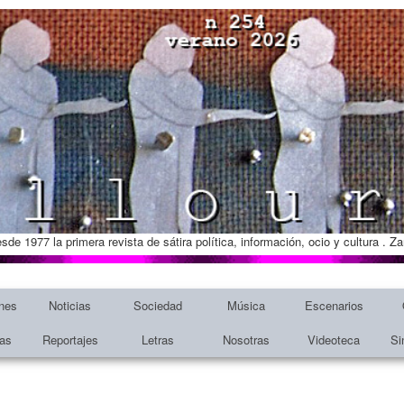
esde 1977 la primera revista de sátira política, información, ocio y cultura . 
nes
Noticias
Sociedad
Música
Escenarios
tas
Reportajes
Letras
Nosotras
Videoteca
Si