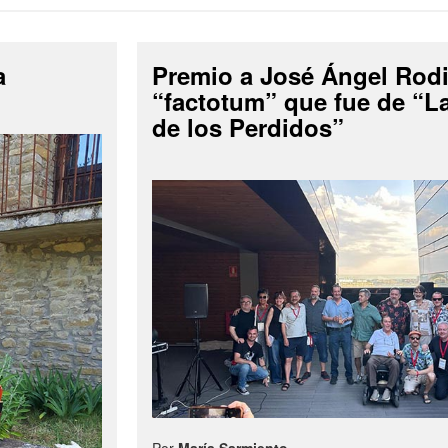
a
Premio a José Ángel Rodi
“factotum” que fue de “
de los Perdidos”
Por
María Sarmiento