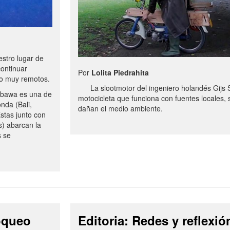
stro lugar de
continuar
Por
Lolita Piedrahita
no muy remotos.
La slootmotor del ingeniero holandés Gijs 
bawa es una de
motocicleta que funciona con fuentes locales, 
onda (Bali,
dañan el medio ambiente.
stas junto con
s) abarcan la
s se
loqueo
Editoria: Redes y reflexió