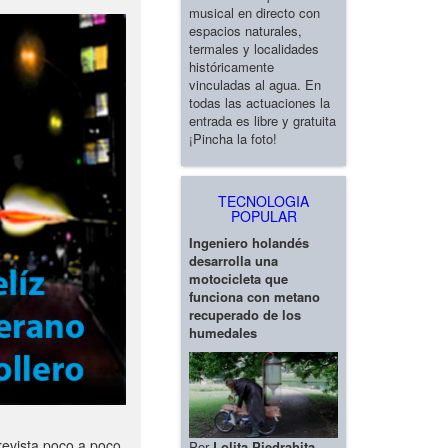
musical en directo con
espacios naturales,
termales y localidades
históricamente
vinculadas al agua. En
todas las actuaciones la
entrada es libre y gratuita
¡Pincha la foto!
TECNOLOGIA
POPULAR
Ingeniero holandés
desarrolla una
motocicleta que
funciona con metano
recuperado de los
humedales
revista poco a poco
Por
Lolita Piedrahita