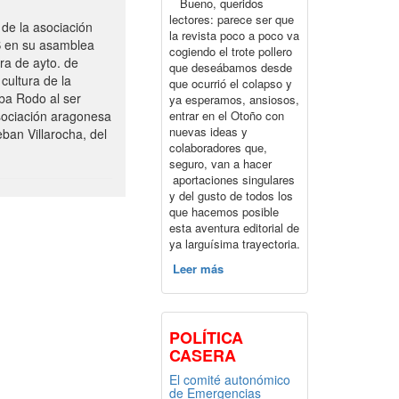
Bueno, queridos
lectores: parece ser que
de la asociación
la revista poco a poco va
S en su asamblea
cogiendo el trote pollero
ra de ayto. de
que deseábamos desde
cultura de la
que ocurrió el colapso y
ba Rodo al ser
ya esperamos, ansiosos,
entrar en el Otoño con
sociación aragonesa
nuevas ideas y
ban Villarocha, del
colaboradores que,
seguro, van a hacer
aportaciones singulares
y del gusto de todos los
que hacemos posible
esta aventura editorial de
ya larguísima trayectoria.
Leer más
POLÍTICA
CASERA
El comité autonómico
de Emergencias