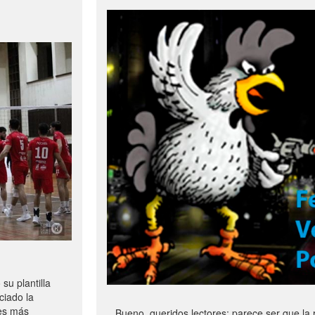
u plantilla
ciado la
les más
Bueno, queridos lectores: parece ser que la 