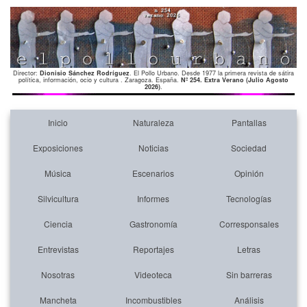
Director:
Dionisio Sánchez Rodríguez
. El Pollo Urbano. Desde 1977 la primera revista de sátira
política, información, ocio y cultura . Zaragoza. España.
Nº 254. Extra Verano (Julio Agosto
2026)
.
Inicio
Naturaleza
Pantallas
Exposiciones
Noticias
Sociedad
Música
Escenarios
Opinión
Silvicultura
Informes
Tecnologías
Ciencia
Gastronomía
Corresponsales
Entrevistas
Reportajes
Letras
Nosotras
Videoteca
Sin barreras
Mancheta
Incombustibles
Análisis