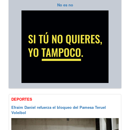
No es no
DEPORTES
Efraim Daniel refuerza el bloqueo del Pamesa Teruel
Voleibol