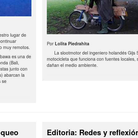
stro lugar de
continuar
Por
Lolita Piedrahita
no muy remotos.
La slootmotor del ingeniero holandés Gijs 
bawa es una de
motocicleta que funciona con fuentes locales, 
onda (Bali,
dañan el medio ambiente.
stas junto con
s) abarcan la
s se
loqueo
Editoria: Redes y reflexió