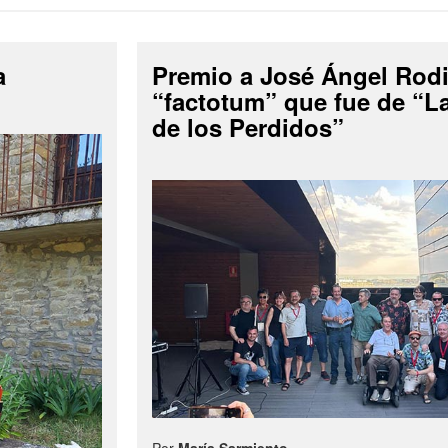
a
Premio a José Ángel Rodi
“factotum” que fue de “
de los Perdidos”
Por
María Sarmiento