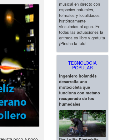
musical en directo con
espacios naturales,
termales y localidades
históricamente
vinculadas al agua. En
todas las actuaciones la
entrada es libre y gratuita
¡Pincha la foto!
TECNOLOGIA
POPULAR
Ingeniero holandés
desarrolla una
motocicleta que
funciona con metano
recuperado de los
humedales
revista poco a poco
Por
Lolita Piedrahita