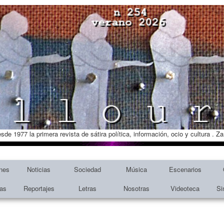
esde 1977 la primera revista de sátira política, información, ocio y cultura . 
nes
Noticias
Sociedad
Música
Escenarios
tas
Reportajes
Letras
Nosotras
Videoteca
Si