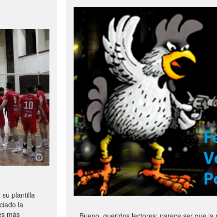
u plantilla
ciado la
les más
Bueno, queridos lectores: parece ser que la 