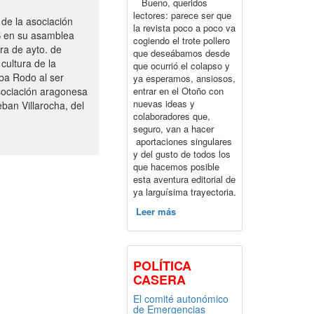
Bueno, queridos
lectores: parece ser que
de la asociación
la revista poco a poco va
S en su asamblea
cogiendo el trote pollero
ra de ayto. de
que deseábamos desde
cultura de la
que ocurrió el colapso y
ba Rodo al ser
ya esperamos, ansiosos,
entrar en el Otoño con
sociación aragonesa
nuevas ideas y
ban Villarocha, del
colaboradores que,
seguro, van a hacer
aportaciones singulares
y del gusto de todos los
que hacemos posible
esta aventura editorial de
ya larguísima trayectoria.
Leer más
POLÍTICA
CASERA
El comité autonómico
de Emergencias