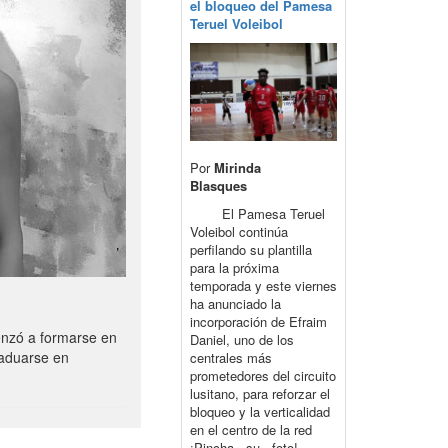
el bloqueo del Pamesa
Teruel Voleibol
Por
Mirinda
Blasques
El Pamesa Teruel
Voleibol continúa
perfilando su plantilla
para la próxima
temporada y este viernes
ha anunciado la
incorporación de Efraim
enzó a formarse en
Daniel, uno de los
raduarse en
centrales más
prometedores del circuito
lusitano, para reforzar el
bloqueo y la verticalidad
en el centro de la red
¡Pincha su foto!