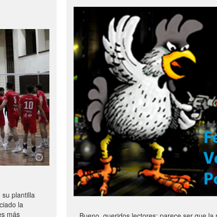
u plantilla
ciado la
les más
Bueno, queridos lectores: parece ser que la 