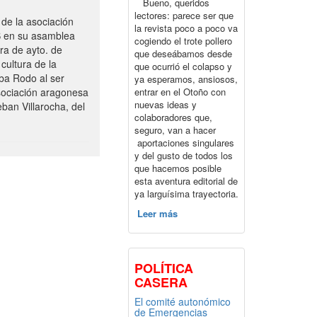
Bueno, queridos
lectores: parece ser que
de la asociación
la revista poco a poco va
S en su asamblea
cogiendo el trote pollero
ra de ayto. de
que deseábamos desde
cultura de la
que ocurrió el colapso y
ba Rodo al ser
ya esperamos, ansiosos,
entrar en el Otoño con
sociación aragonesa
nuevas ideas y
ban Villarocha, del
colaboradores que,
seguro, van a hacer
aportaciones singulares
y del gusto de todos los
que hacemos posible
esta aventura editorial de
ya larguísima trayectoria.
Leer más
POLÍTICA
CASERA
El comité autonómico
de Emergencias