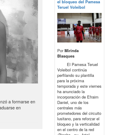
el bloqueo del Pamesa
Teruel Voleibol
Por
Mirinda
Blasques
El Pamesa Teruel
Voleibol continúa
perfilando su plantilla
para la próxima
temporada y este viernes
ha anunciado la
incorporación de Efraim
enzó a formarse en
Daniel, uno de los
raduarse en
centrales más
prometedores del circuito
lusitano, para reforzar el
bloqueo y la verticalidad
en el centro de la red
¡Pincha su foto!