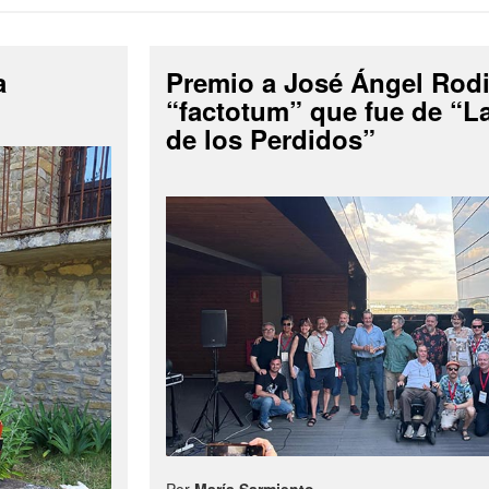
a
Premio a José Ángel Rodi
“factotum” que fue de “
de los Perdidos”
Por
María Sarmiento