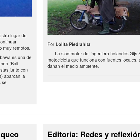
stro lugar de
continuar
Por
Lolita Piedrahita
no muy remotos.
La slootmotor del ingeniero holandés Gijs 
bawa es una de
motocicleta que funciona con fuentes locales, 
onda (Bali,
dañan el medio ambiente.
stas junto con
s) abarcan la
s se
loqueo
Editoria: Redes y reflexió