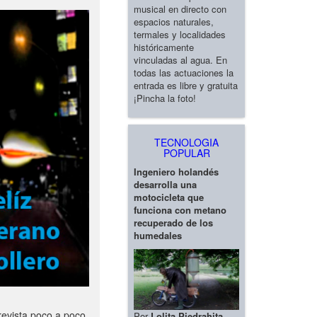
musical en directo con
espacios naturales,
termales y localidades
históricamente
vinculadas al agua. En
todas las actuaciones la
entrada es libre y gratuita
¡Pincha la foto!
TECNOLOGIA
POPULAR
Ingeniero holandés
desarrolla una
motocicleta que
funciona con metano
recuperado de los
humedales
revista poco a poco
Por
Lolita Piedrahita