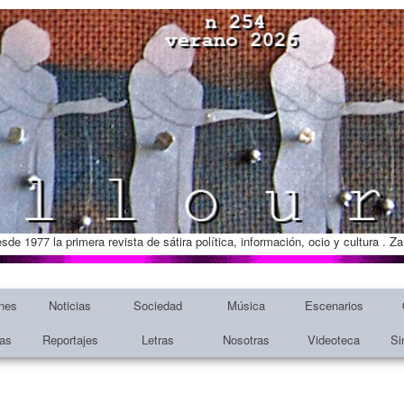
esde 1977 la primera revista de sátira política, información, ocio y cultura . 
nes
Noticias
Sociedad
Música
Escenarios
tas
Reportajes
Letras
Nosotras
Videoteca
Si