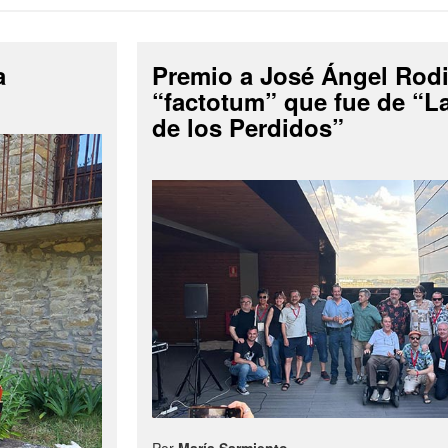
a
Premio a José Ángel Rodi
“factotum” que fue de “
de los Perdidos”
Por
María Sarmiento