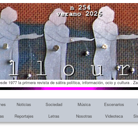
esde 1977 la primera revista de sátira política, información, ocio y cultura . 
nes
Noticias
Sociedad
Música
Escenarios
tas
Reportajes
Letras
Nosotras
Videoteca
Si