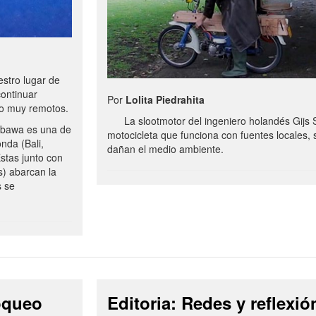
stro lugar de
continuar
Por
Lolita Piedrahita
no muy remotos.
La slootmotor del ingeniero holandés Gijs 
bawa es una de
motocicleta que funciona con fuentes locales, 
onda (Bali,
dañan el medio ambiente.
stas junto con
s) abarcan la
s se
loqueo
Editoria: Redes y reflexió