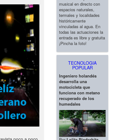
musical en directo con
espacios naturales,
termales y localidades
históricamente
vinculadas al agua. En
todas las actuaciones la
entrada es libre y gratuita
¡Pincha la foto!
TECNOLOGIA
POPULAR
Ingeniero holandés
desarrolla una
motocicleta que
funciona con metano
recuperado de los
humedales
revista poco a poco
Por
Lolita Piedrahita