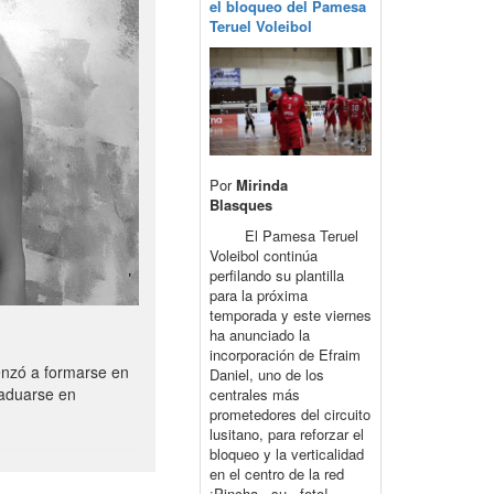
el bloqueo del Pamesa
Teruel Voleibol
Por
Mirinda
Blasques
El Pamesa Teruel
Voleibol continúa
perfilando su plantilla
para la próxima
temporada y este viernes
ha anunciado la
incorporación de Efraim
enzó a formarse en
Daniel, uno de los
raduarse en
centrales más
prometedores del circuito
lusitano, para reforzar el
bloqueo y la verticalidad
en el centro de la red
¡Pincha su foto!