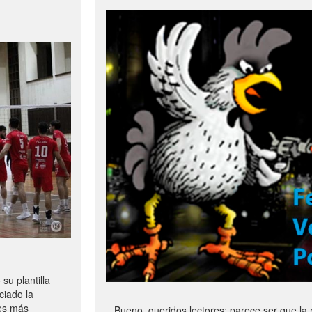
u plantilla
ciado la
les más
Bueno, queridos lectores: parece ser que la 