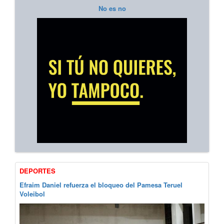
No es no
DEPORTES
Efraim Daniel refuerza el bloqueo del Pamesa Teruel
Voleibol