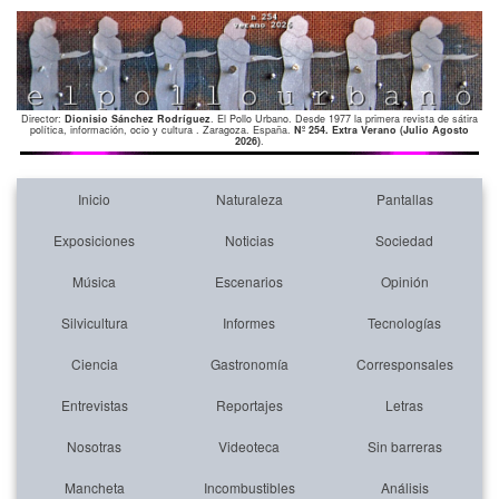
Director:
Dionisio Sánchez Rodríguez
. El Pollo Urbano. Desde 1977 la primera revista de sátira
política, información, ocio y cultura . Zaragoza. España.
Nº 254. Extra Verano (Julio Agosto
2026)
.
Inicio
Naturaleza
Pantallas
Exposiciones
Noticias
Sociedad
Música
Escenarios
Opinión
Silvicultura
Informes
Tecnologías
Ciencia
Gastronomía
Corresponsales
Entrevistas
Reportajes
Letras
Nosotras
Videoteca
Sin barreras
Mancheta
Incombustibles
Análisis