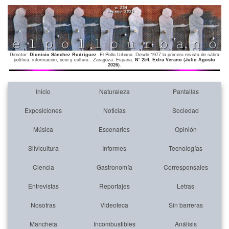
Director:
Dionisio Sánchez Rodríguez
. El Pollo Urbano. Desde 1977 la primera revista de sátira
política, información, ocio y cultura . Zaragoza. España.
Nº 254. Extra Verano (Julio Agosto
2026)
.
Inicio
Naturaleza
Pantallas
Exposiciones
Noticias
Sociedad
Música
Escenarios
Opinión
Silvicultura
Informes
Tecnologías
Ciencia
Gastronomía
Corresponsales
Entrevistas
Reportajes
Letras
Nosotras
Videoteca
Sin barreras
Mancheta
Incombustibles
Análisis