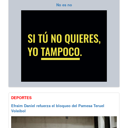
No es no
DEPORTES
Efraim Daniel refuerza el bloqueo del Pamesa Teruel
Voleibol