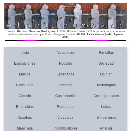
Director:
Dionisio Sánchez Rodríguez
. El Pollo Urbano. Desde 1977 la primera revista de sátira
política, información, ocio y cultura . Zaragoza. España.
Nº 254. Extra Verano (Julio Agosto
2026)
.
Inicio
Naturaleza
Pantallas
Exposiciones
Noticias
Sociedad
Música
Escenarios
Opinión
Silvicultura
Informes
Tecnologías
Ciencia
Gastronomía
Corresponsales
Entrevistas
Reportajes
Letras
Nosotras
Videoteca
Sin barreras
Mancheta
Incombustibles
Análisis