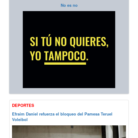
No es no
DEPORTES
Efraim Daniel refuerza el bloqueo del Pamesa Teruel
Voleibol