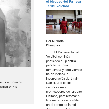
el bloqueo del Pamesa
Teruel Voleibol
Por
Mirinda
Blasques
El Pamesa Teruel
Voleibol continúa
perfilando su plantilla
para la próxima
temporada y este viernes
ha anunciado la
incorporación de Efraim
enzó a formarse en
Daniel, uno de los
raduarse en
centrales más
prometedores del circuito
lusitano, para reforzar el
bloqueo y la verticalidad
en el centro de la red
¡Pincha su foto!