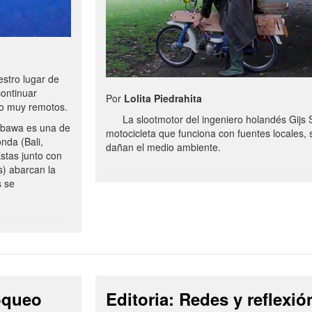
stro lugar de
continuar
Por
Lolita Piedrahita
no muy remotos.
La slootmotor del ingeniero holandés Gijs 
bawa es una de
motocicleta que funciona con fuentes locales, 
onda (Bali,
dañan el medio ambiente.
stas junto con
s) abarcan la
s se
loqueo
Editoria: Redes y reflexió