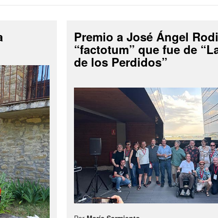
a
Premio a José Ángel Rodi
“factotum” que fue de “
de los Perdidos”
Por
María Sarmiento