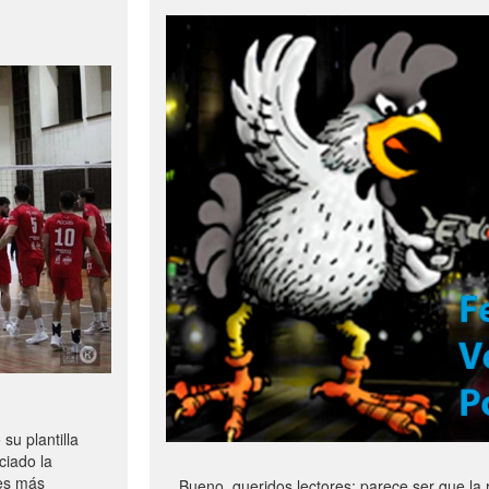
u plantilla
ciado la
les más
Bueno, queridos lectores: parece ser que la 