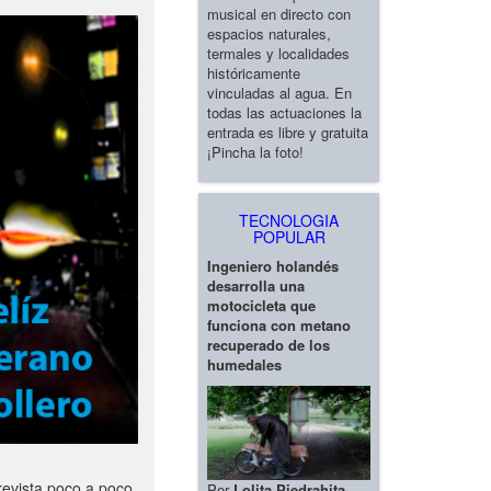
musical en directo con
espacios naturales,
termales y localidades
históricamente
vinculadas al agua. En
todas las actuaciones la
entrada es libre y gratuita
¡Pincha la foto!
TECNOLOGIA
POPULAR
Ingeniero holandés
desarrolla una
motocicleta que
funciona con metano
recuperado de los
humedales
revista poco a poco
Por
Lolita Piedrahita