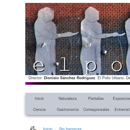
Director:
Dionisio Sánchez Rodríguez
. El Pollo Urbano. D
Inicio
Naturaleza
Pantallas
Exposicio
Ciencia
Gastronomía
Corresponsales
Entrevis
Inicio
Sin barreras