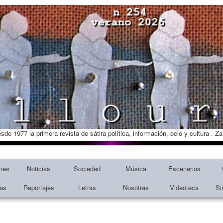
esde 1977 la primera revista de sátira política, información, ocio y cultura . 
nes
Noticias
Sociedad
Música
Escenarios
tas
Reportajes
Letras
Nosotras
Videoteca
Si