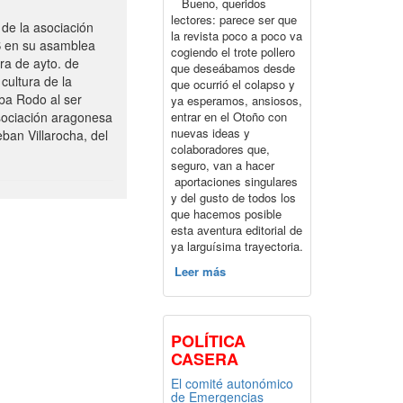
Bueno, queridos
lectores: parece ser que
de la asociación
la revista poco a poco va
S en su asamblea
cogiendo el trote pollero
ra de ayto. de
que deseábamos desde
cultura de la
que ocurrió el colapso y
ba Rodo al ser
ya esperamos, ansiosos,
entrar en el Otoño con
sociación aragonesa
nuevas ideas y
ban Villarocha, del
colaboradores que,
seguro, van a hacer
aportaciones singulares
y del gusto de todos los
que hacemos posible
esta aventura editorial de
ya larguísima trayectoria.
Leer más
POLÍTICA
CASERA
El comité autonómico
de Emergencias