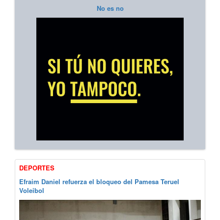
No es no
DEPORTES
Efraim Daniel refuerza el bloqueo del Pamesa Teruel
Voleibol