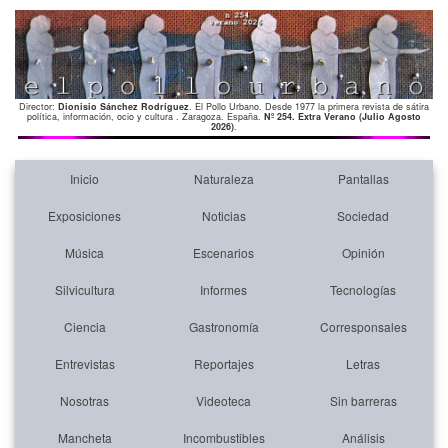
Director:
Dionisio Sánchez Rodríguez
. El Pollo Urbano. Desde 1977 la primera revista de sátira
política, información, ocio y cultura . Zaragoza. España.
Nº 254. Extra Verano (Julio Agosto
2026)
.
Inicio
Naturaleza
Pantallas
Exposiciones
Noticias
Sociedad
Música
Escenarios
Opinión
Silvicultura
Informes
Tecnologías
Ciencia
Gastronomía
Corresponsales
Entrevistas
Reportajes
Letras
Nosotras
Videoteca
Sin barreras
Mancheta
Incombustibles
Análisis