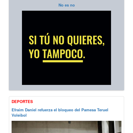
No es no
DEPORTES
Efraim Daniel refuerza el bloqueo del Pamesa Teruel
Voleibol