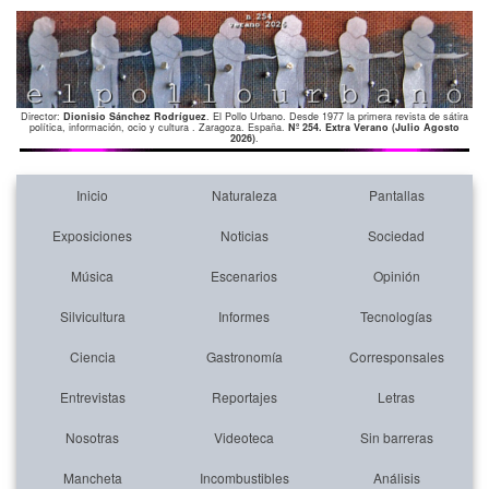
Director:
Dionisio Sánchez Rodríguez
. El Pollo Urbano. Desde 1977 la primera revista de sátira
política, información, ocio y cultura . Zaragoza. España.
Nº 254. Extra Verano (Julio Agosto
2026)
.
Inicio
Naturaleza
Pantallas
Exposiciones
Noticias
Sociedad
Música
Escenarios
Opinión
Silvicultura
Informes
Tecnologías
Ciencia
Gastronomía
Corresponsales
Entrevistas
Reportajes
Letras
Nosotras
Videoteca
Sin barreras
Mancheta
Incombustibles
Análisis