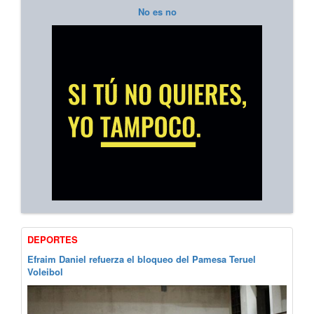
No es no
DEPORTES
Efraim Daniel refuerza el bloqueo del Pamesa Teruel
Voleibol