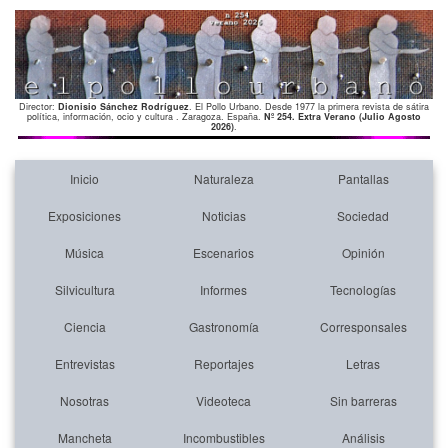
Director:
Dionisio Sánchez Rodríguez
. El Pollo Urbano. Desde 1977 la primera revista de sátira
política, información, ocio y cultura . Zaragoza. España.
Nº 254. Extra Verano (Julio Agosto
2026)
.
Inicio
Naturaleza
Pantallas
Exposiciones
Noticias
Sociedad
Música
Escenarios
Opinión
Silvicultura
Informes
Tecnologías
Ciencia
Gastronomía
Corresponsales
Entrevistas
Reportajes
Letras
Nosotras
Videoteca
Sin barreras
Mancheta
Incombustibles
Análisis