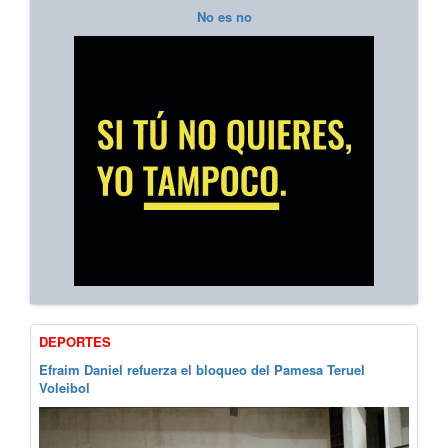
No es no
DEPORTES
Efraim Daniel refuerza el bloqueo del Pamesa Teruel
Voleibol