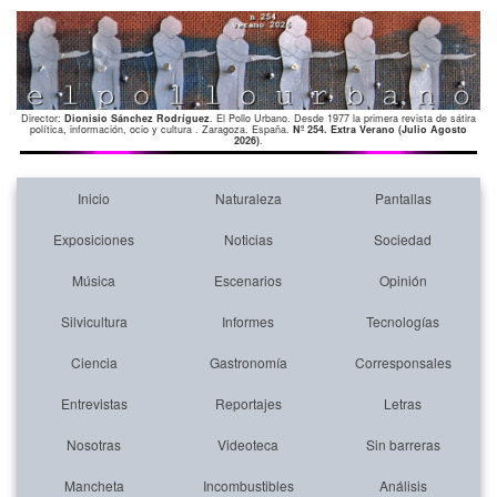
Director:
Dionisio Sánchez Rodríguez
. El Pollo Urbano. Desde 1977 la primera revista de sátira
política, información, ocio y cultura . Zaragoza. España.
Nº 254. Extra Verano (Julio Agosto
2026)
.
Inicio
Naturaleza
Pantallas
Exposiciones
Noticias
Sociedad
Música
Escenarios
Opinión
Silvicultura
Informes
Tecnologías
Ciencia
Gastronomía
Corresponsales
Entrevistas
Reportajes
Letras
Nosotras
Videoteca
Sin barreras
Mancheta
Incombustibles
Análisis