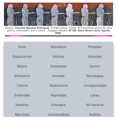
Director:
Dionisio Sánchez Rodríguez
. El Pollo Urbano. Desde 1977 la primera revista de sátira
política, información, ocio y cultura . Zaragoza. España.
Nº 254. Extra Verano (Julio Agosto
2026)
.
Inicio
Naturaleza
Pantallas
Exposiciones
Noticias
Sociedad
Música
Escenarios
Opinión
Silvicultura
Informes
Tecnologías
Ciencia
Gastronomía
Corresponsales
Entrevistas
Reportajes
Letras
Nosotras
Videoteca
Sin barreras
Mancheta
Incombustibles
Análisis