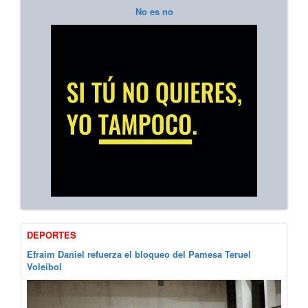
No es no
DEPORTES
Efraim Daniel refuerza el bloqueo del Pamesa Teruel
Voleibol