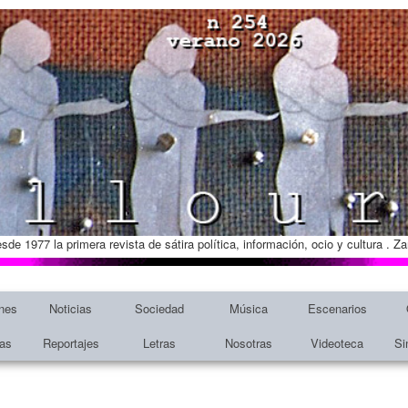
esde 1977 la primera revista de sátira política, información, ocio y cultura . 
nes
Noticias
Sociedad
Música
Escenarios
tas
Reportajes
Letras
Nosotras
Videoteca
Si