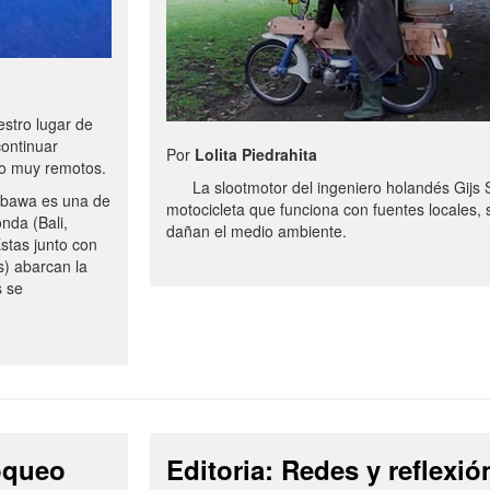
stro lugar de
continuar
Por
Lolita Piedrahita
no muy remotos.
La slootmotor del ingeniero holandés Gijs 
bawa es una de
motocicleta que funciona con fuentes locales, 
onda (Bali,
dañan el medio ambiente.
stas junto con
s) abarcan la
s se
loqueo
Editoria: Redes y reflexió