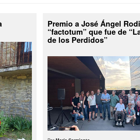
a
Premio a José Ángel Rodi
“factotum” que fue de “
de los Perdidos”
Por
María Sarmiento