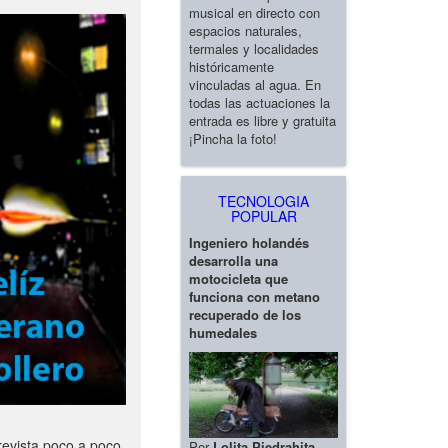
musical en directo con
espacios naturales,
termales y localidades
históricamente
vinculadas al agua. En
todas las actuaciones la
entrada es libre y gratuita
¡Pincha la foto!
TECNOLOGIA
POPULAR
Ingeniero holandés
desarrolla una
motocicleta que
funciona con metano
recuperado de los
humedales
revista poco a poco
Por
Lolita Piedrahita