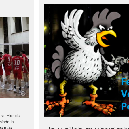
u plantilla
ciado la
les más
Bueno, queridos lectores: parece ser que la 