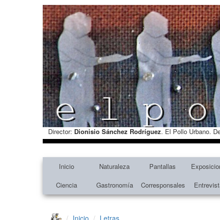
Director:
Dionisio Sánchez Rodríguez
. El Pollo Urbano. D
Inicio
Naturaleza
Pantallas
Exposicio
Ciencia
Gastronomía
Corresponsales
Entrevis
Inicio
Letras