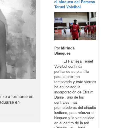
el bloqueo del Pamesa
Teruel Voleibol
Por
Mirinda
Blasques
El Pamesa Teruel
Voleibol continúa
perfilando su plantilla
para la próxima
temporada y este viernes
ha anunciado la
incorporación de Efraim
enzó a formarse en
Daniel, uno de los
raduarse en
centrales más
prometedores del circuito
lusitano, para reforzar el
bloqueo y la verticalidad
en el centro de la red
¡Pincha su foto!