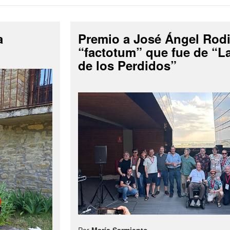
a
Premio a José Ángel Rodi
“factotum” que fue de “
de los Perdidos”
Por
María Sarmiento