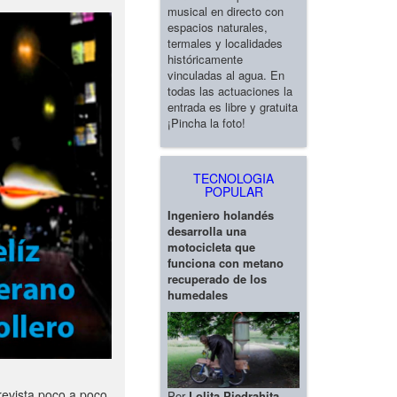
musical en directo con
espacios naturales,
termales y localidades
históricamente
vinculadas al agua. En
todas las actuaciones la
entrada es libre y gratuita
¡Pincha la foto!
TECNOLOGIA
POPULAR
Ingeniero holandés
desarrolla una
motocicleta que
funciona con metano
recuperado de los
humedales
revista poco a poco
Por
Lolita Piedrahita