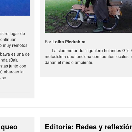
stro lugar de
continuar
Por
Lolita Piedrahita
no muy remotos.
La slootmotor del ingeniero holandés Gijs 
bawa es una de
motocicleta que funciona con fuentes locales, 
onda (Bali,
dañan el medio ambiente.
stas junto con
s) abarcan la
s se
loqueo
Editoria: Redes y reflexió