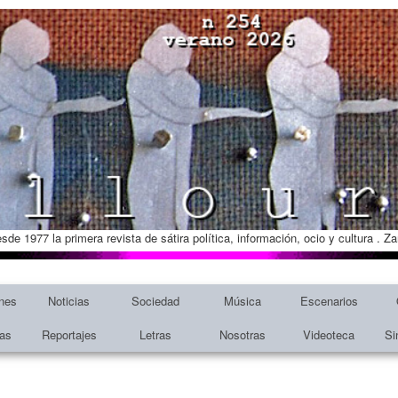
esde 1977 la primera revista de sátira política, información, ocio y cultura . 
nes
Noticias
Sociedad
Música
Escenarios
tas
Reportajes
Letras
Nosotras
Videoteca
Si