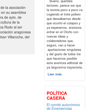
Bueno, queridos
lectores: parece ser que
de la asociación
la revista poco a poco va
S en su asamblea
cogiendo el trote pollero
ra de ayto. de
que deseábamos desde
cultura de la
que ocurrió el colapso y
ba Rodo al ser
ya esperamos, ansiosos,
entrar en el Otoño con
sociación aragonesa
nuevas ideas y
ban Villarocha, del
colaboradores que,
seguro, van a hacer
aportaciones singulares
y del gusto de todos los
que hacemos posible
esta aventura editorial de
ya larguísima trayectoria.
Leer más
POLÍTICA
CASERA
El comité autonómico
de Emergencias