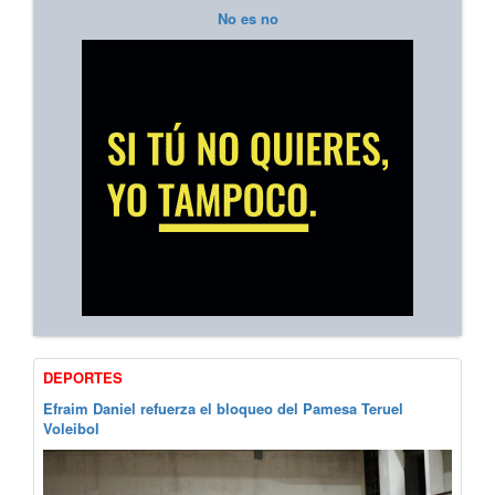
No es no
DEPORTES
Efraim Daniel refuerza el bloqueo del Pamesa Teruel
Voleibol