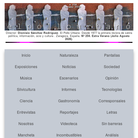
Director:
Dionisio Sánchez Rodríguez
. El Pollo Urbano. Desde 1977 la primera revista de sátira
política, información, ocio y cultura . Zaragoza. España.
Nº 254. Extra Verano (Julio Agosto
2026)
.
Inicio
Naturaleza
Pantallas
Exposiciones
Noticias
Sociedad
Música
Escenarios
Opinión
Silvicultura
Informes
Tecnologías
Ciencia
Gastronomía
Corresponsales
Entrevistas
Reportajes
Letras
Nosotras
Videoteca
Sin barreras
Mancheta
Incombustibles
Análisis