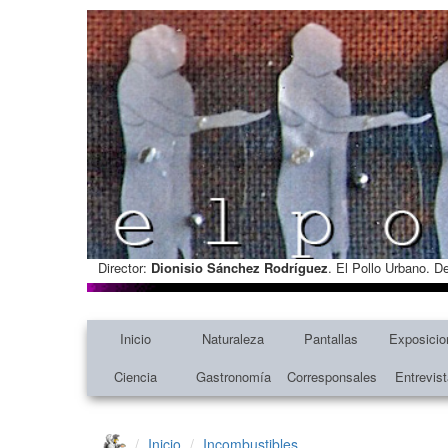
Director:
Dionisio Sánchez Rodríguez
. El Pollo Urbano. D
Inicio
Naturaleza
Pantallas
Exposicio
Ciencia
Gastronomía
Corresponsales
Entrevis
Inicio
Incombustibles