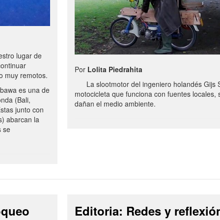
stro lugar de
continuar
Por
Lolita Piedrahita
no muy remotos.
La slootmotor del ingeniero holandés Gijs 
bawa es una de
motocicleta que funciona con fuentes locales, 
onda (Bali,
dañan el medio ambiente.
stas junto con
s) abarcan la
s se
loqueo
Editoria: Redes y reflexió