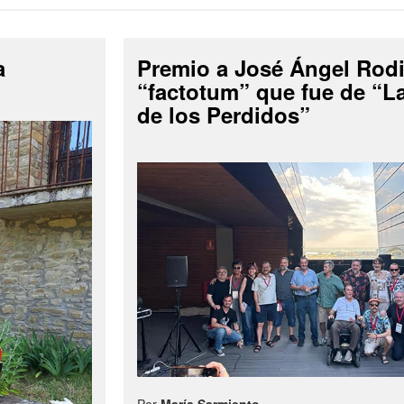
a
Premio a José Ángel Rodi
“factotum” que fue de “
de los Perdidos”
Por
María Sarmiento