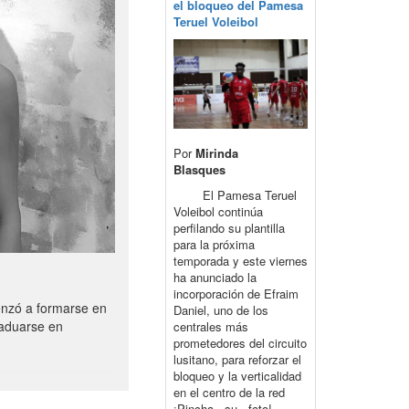
el bloqueo del Pamesa
Teruel Voleibol
Por
Mirinda
Blasques
El Pamesa Teruel
Voleibol continúa
perfilando su plantilla
para la próxima
temporada y este viernes
ha anunciado la
incorporación de Efraim
enzó a formarse en
Daniel, uno de los
raduarse en
centrales más
prometedores del circuito
lusitano, para reforzar el
bloqueo y la verticalidad
en el centro de la red
¡Pincha su foto!