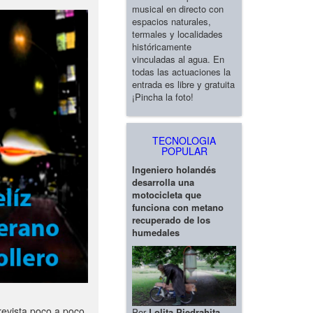
musical en directo con
espacios naturales,
termales y localidades
históricamente
vinculadas al agua. En
todas las actuaciones la
entrada es libre y gratuita
¡Pincha la foto!
TECNOLOGIA
POPULAR
Ingeniero holandés
desarrolla una
motocicleta que
funciona con metano
recuperado de los
humedales
revista poco a poco
Por
Lolita Piedrahita