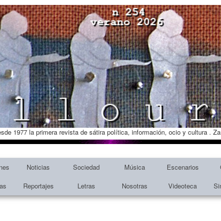
esde 1977 la primera revista de sátira política, información, ocio y cultura . 
nes
Noticias
Sociedad
Música
Escenarios
tas
Reportajes
Letras
Nosotras
Videoteca
Si