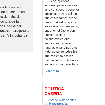
Bueno, queridos
lectores: parece ser que
de la asociación
la revista poco a poco va
S en su asamblea
cogiendo el trote pollero
ra de ayto. de
que deseábamos desde
cultura de la
que ocurrió el colapso y
ba Rodo al ser
ya esperamos, ansiosos,
entrar en el Otoño con
sociación aragonesa
nuevas ideas y
ban Villarocha, del
colaboradores que,
seguro, van a hacer
aportaciones singulares
y del gusto de todos los
que hacemos posible
esta aventura editorial de
ya larguísima trayectoria.
Leer más
POLÍTICA
CASERA
El comité autonómico
de Emergencias