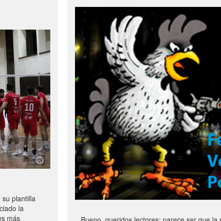
u plantilla
ciado la
les más
Bueno, queridos lectores: parece ser que la 