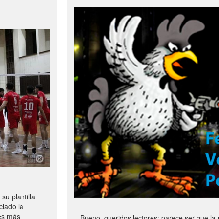
u plantilla
ciado la
les más
Bueno, queridos lectores: parece ser que la 