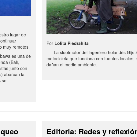
stro lugar de
continuar
Por
Lolita Piedrahita
no muy remotos.
La slootmotor del ingeniero holandés Gijs 
bawa es una de
motocicleta que funciona con fuentes locales, 
onda (Bali,
dañan el medio ambiente.
stas junto con
s) abarcan la
s se
loqueo
Editoria: Redes y reflexió