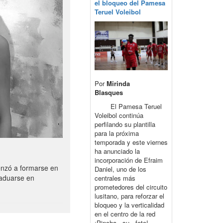
el bloqueo del Pamesa
Teruel Voleibol
Por
Mirinda
Blasques
El Pamesa Teruel
Voleibol continúa
perfilando su plantilla
para la próxima
temporada y este viernes
ha anunciado la
incorporación de Efraim
enzó a formarse en
Daniel, uno de los
raduarse en
centrales más
prometedores del circuito
lusitano, para reforzar el
bloqueo y la verticalidad
en el centro de la red
¡Pincha su foto!