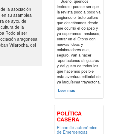
Bueno, queridos
lectores: parece ser que
de la asociación
la revista poco a poco va
S en su asamblea
cogiendo el trote pollero
ra de ayto. de
que deseábamos desde
cultura de la
que ocurrió el colapso y
ba Rodo al ser
ya esperamos, ansiosos,
entrar en el Otoño con
sociación aragonesa
nuevas ideas y
ban Villarocha, del
colaboradores que,
seguro, van a hacer
aportaciones singulares
y del gusto de todos los
que hacemos posible
esta aventura editorial de
ya larguísima trayectoria.
Leer más
POLÍTICA
CASERA
El comité autonómico
de Emergencias