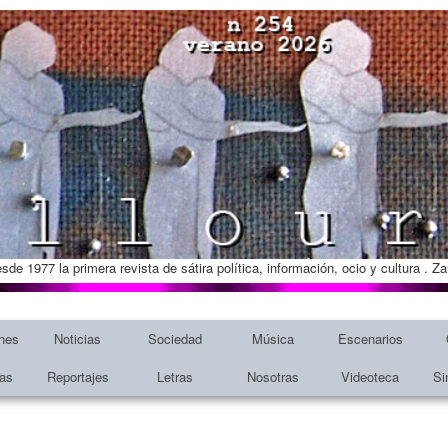
esde 1977 la primera revista de sátira política, información, ocio y cultura . 
nes
Noticias
Sociedad
Música
Escenarios
tas
Reportajes
Letras
Nosotras
Videoteca
Si