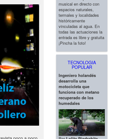
musical en directo con
espacios naturales,
termales y localidades
históricamente
vinculadas al agua. En
todas las actuaciones la
entrada es libre y gratuita
¡Pincha la foto!
TECNOLOGIA
POPULAR
Ingeniero holandés
desarrolla una
motocicleta que
funciona con metano
recuperado de los
humedales
revista poco a poco
Por
Lolita Piedrahita