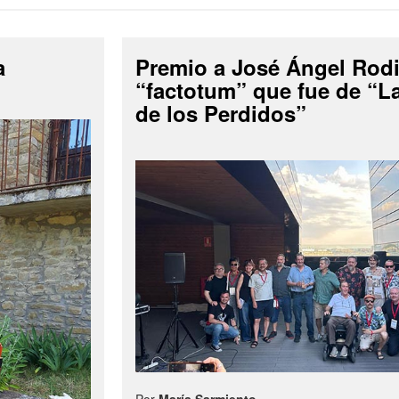
a
Premio a José Ángel Rodi
“factotum” que fue de “
de los Perdidos”
Por
María Sarmiento