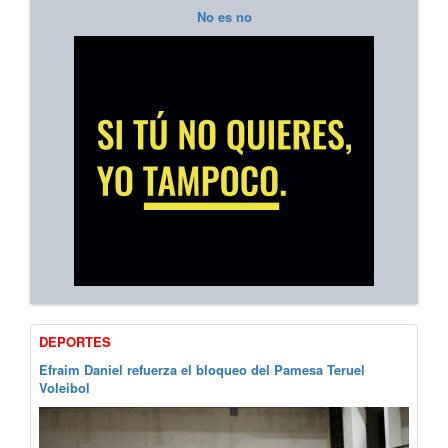
No es no
DEPORTES
Efraim Daniel refuerza el bloqueo del Pamesa Teruel
Voleibol