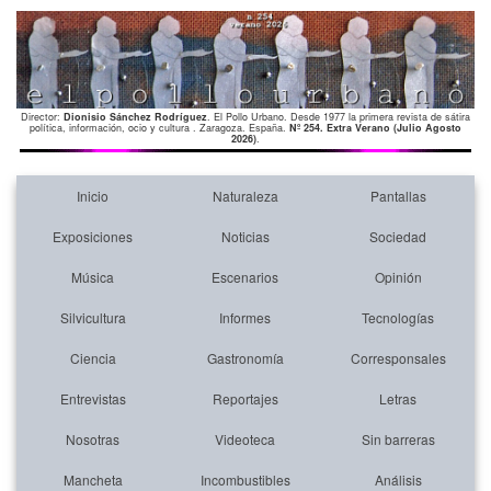
Director:
Dionisio Sánchez Rodríguez
. El Pollo Urbano. Desde 1977 la primera revista de sátira
política, información, ocio y cultura . Zaragoza. España.
Nº 254. Extra Verano (Julio Agosto
2026)
.
Inicio
Naturaleza
Pantallas
Exposiciones
Noticias
Sociedad
Música
Escenarios
Opinión
Silvicultura
Informes
Tecnologías
Ciencia
Gastronomía
Corresponsales
Entrevistas
Reportajes
Letras
Nosotras
Videoteca
Sin barreras
Mancheta
Incombustibles
Análisis