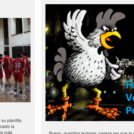
u plantilla
ciado la
les más
Bueno, queridos lectores: parece ser que la 