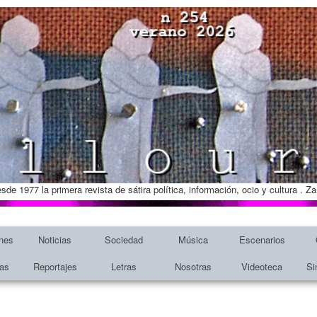
esde 1977 la primera revista de sátira política, información, ocio y cultura . 
nes
Noticias
Sociedad
Música
Escenarios
tas
Reportajes
Letras
Nosotras
Videoteca
Si