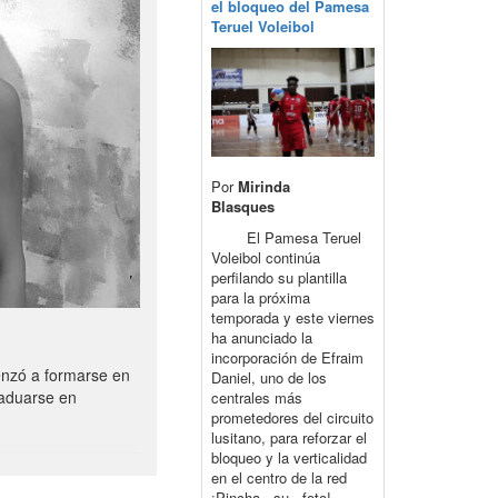
el bloqueo del Pamesa
Teruel Voleibol
Por
Mirinda
Blasques
El Pamesa Teruel
Voleibol continúa
perfilando su plantilla
para la próxima
temporada y este viernes
ha anunciado la
incorporación de Efraim
enzó a formarse en
Daniel, uno de los
raduarse en
centrales más
prometedores del circuito
lusitano, para reforzar el
bloqueo y la verticalidad
en el centro de la red
¡Pincha su foto!