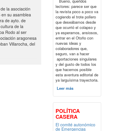
Bueno, queridos
lectores: parece ser que
de la asociación
la revista poco a poco va
S en su asamblea
cogiendo el trote pollero
ra de ayto. de
que deseábamos desde
cultura de la
que ocurrió el colapso y
ba Rodo al ser
ya esperamos, ansiosos,
entrar en el Otoño con
sociación aragonesa
nuevas ideas y
ban Villarocha, del
colaboradores que,
seguro, van a hacer
aportaciones singulares
y del gusto de todos los
que hacemos posible
esta aventura editorial de
ya larguísima trayectoria.
Leer más
POLÍTICA
CASERA
El comité autonómico
de Emergencias