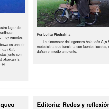
stro lugar de
continuar
Por
Lolita Piedrahita
no muy remotos.
La slootmotor del ingeniero holandés Gijs 
bawa es una de
motocicleta que funciona con fuentes locales, 
onda (Bali,
dañan el medio ambiente.
stas junto con
s) abarcan la
s se
loqueo
Editoria: Redes y reflexió