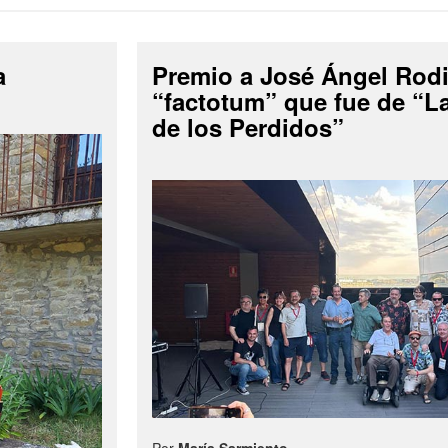
a
Premio a José Ángel Rodi
“factotum” que fue de “
de los Perdidos”
Por
María Sarmiento