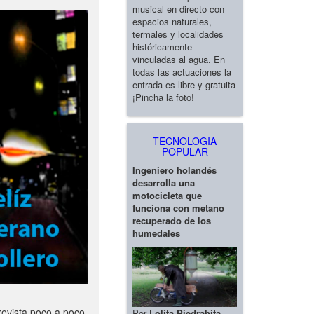
musical en directo con
espacios naturales,
termales y localidades
históricamente
vinculadas al agua. En
todas las actuaciones la
entrada es libre y gratuita
¡Pincha la foto!
TECNOLOGIA
POPULAR
Ingeniero holandés
desarrolla una
motocicleta que
funciona con metano
recuperado de los
humedales
revista poco a poco
Por
Lolita Piedrahita