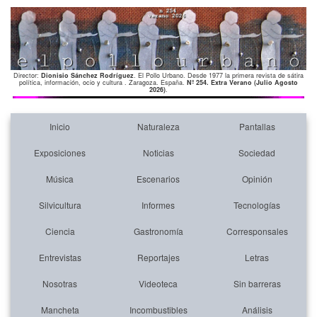
Director:
Dionisio Sánchez Rodríguez
. El Pollo Urbano. Desde 1977 la primera revista de sátira
política, información, ocio y cultura . Zaragoza. España.
Nº 254. Extra Verano (Julio Agosto
2026)
.
Inicio
Naturaleza
Pantallas
Exposiciones
Noticias
Sociedad
Música
Escenarios
Opinión
Silvicultura
Informes
Tecnologías
Ciencia
Gastronomía
Corresponsales
Entrevistas
Reportajes
Letras
Nosotras
Videoteca
Sin barreras
Mancheta
Incombustibles
Análisis