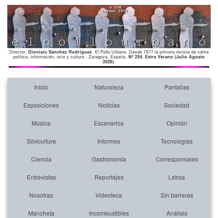
Director:
Dionisio Sánchez Rodríguez
. El Pollo Urbano. Desde 1977 la primera revista de sátira
política, información, ocio y cultura . Zaragoza. España.
Nº 254. Extra Verano (Julio Agosto
2026)
.
Inicio
Naturaleza
Pantallas
Exposiciones
Noticias
Sociedad
Música
Escenarios
Opinión
Silvicultura
Informes
Tecnologías
Ciencia
Gastronomía
Corresponsales
Entrevistas
Reportajes
Letras
Nosotras
Videoteca
Sin barreras
Mancheta
Incombustibles
Análisis