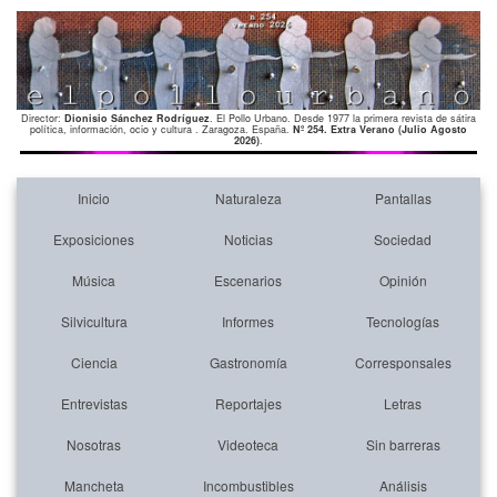
Director:
Dionisio Sánchez Rodríguez
. El Pollo Urbano. Desde 1977 la primera revista de sátira
política, información, ocio y cultura . Zaragoza. España.
Nº 254. Extra Verano (Julio Agosto
2026)
.
Inicio
Naturaleza
Pantallas
Exposiciones
Noticias
Sociedad
Música
Escenarios
Opinión
Silvicultura
Informes
Tecnologías
Ciencia
Gastronomía
Corresponsales
Entrevistas
Reportajes
Letras
Nosotras
Videoteca
Sin barreras
Mancheta
Incombustibles
Análisis