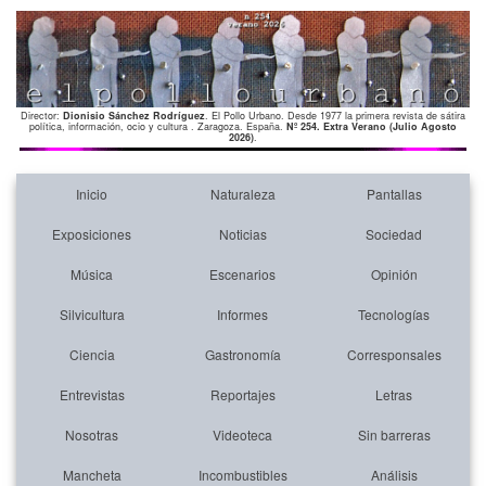
Director:
Dionisio Sánchez Rodríguez
. El Pollo Urbano. Desde 1977 la primera revista de sátira
política, información, ocio y cultura . Zaragoza. España.
Nº 254. Extra Verano (Julio Agosto
2026)
.
Inicio
Naturaleza
Pantallas
Exposiciones
Noticias
Sociedad
Música
Escenarios
Opinión
Silvicultura
Informes
Tecnologías
Ciencia
Gastronomía
Corresponsales
Entrevistas
Reportajes
Letras
Nosotras
Videoteca
Sin barreras
Mancheta
Incombustibles
Análisis