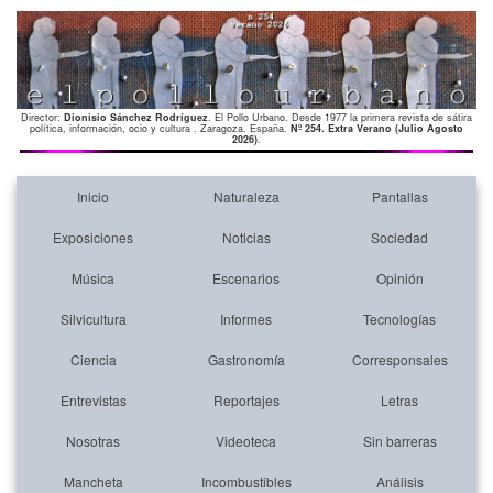
Director:
Dionisio Sánchez Rodríguez
. El Pollo Urbano. Desde 1977 la primera revista de sátira
política, información, ocio y cultura . Zaragoza. España.
Nº 254. Extra Verano (Julio Agosto
2026)
.
Inicio
Naturaleza
Pantallas
Exposiciones
Noticias
Sociedad
Música
Escenarios
Opinión
Silvicultura
Informes
Tecnologías
Ciencia
Gastronomía
Corresponsales
Entrevistas
Reportajes
Letras
Nosotras
Videoteca
Sin barreras
Mancheta
Incombustibles
Análisis