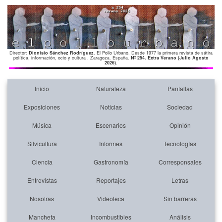
Director:
Dionisio Sánchez Rodríguez
. El Pollo Urbano. Desde 1977 la primera revista de sátira
política, información, ocio y cultura . Zaragoza. España.
Nº 254. Extra Verano (Julio Agosto
2026)
.
Inicio
Naturaleza
Pantallas
Exposiciones
Noticias
Sociedad
Música
Escenarios
Opinión
Silvicultura
Informes
Tecnologías
Ciencia
Gastronomía
Corresponsales
Entrevistas
Reportajes
Letras
Nosotras
Videoteca
Sin barreras
Mancheta
Incombustibles
Análisis