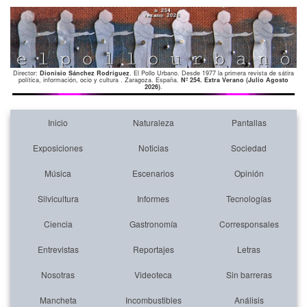
Director:
Dionisio Sánchez Rodríguez
. El Pollo Urbano. Desde 1977 la primera revista de sátira
política, información, ocio y cultura . Zaragoza. España.
Nº 254. Extra Verano (Julio Agosto
2026)
.
Inicio
Naturaleza
Pantallas
Exposiciones
Noticias
Sociedad
Música
Escenarios
Opinión
Silvicultura
Informes
Tecnologías
Ciencia
Gastronomía
Corresponsales
Entrevistas
Reportajes
Letras
Nosotras
Videoteca
Sin barreras
Mancheta
Incombustibles
Análisis