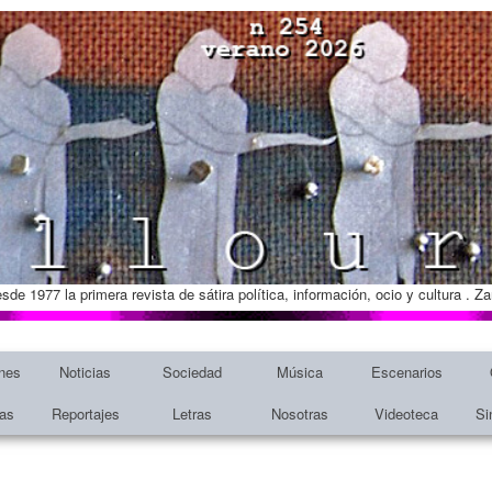
esde 1977 la primera revista de sátira política, información, ocio y cultura . 
nes
Noticias
Sociedad
Música
Escenarios
tas
Reportajes
Letras
Nosotras
Videoteca
Si