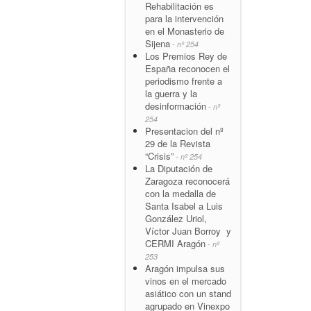
Rehabilitación es
para la intervención
en el Monasterio de
Sijena
- nº 254
Los Premios Rey de
España reconocen el
periodismo frente a
la guerra y la
desinformación
- nº
254
Presentacion del nº
29 de la Revista
“Crisis”
- nº 254
La Diputación de
Zaragoza reconocerá
con la medalla de
Santa Isabel a Luis
González Uriol,
Víctor Juan Borroy y
CERMI Aragón
- nº
253
Aragón impulsa sus
vinos en el mercado
asiático con un stand
agrupado en Vinexpo