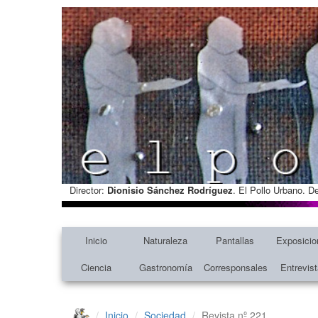
Director:
Dionisio Sánchez Rodríguez
. El Pollo Urbano. D
Inicio
Naturaleza
Pantallas
Exposicio
Ciencia
Gastronomía
Corresponsales
Entrevis
Inicio
Sociedad
Revista nº 221