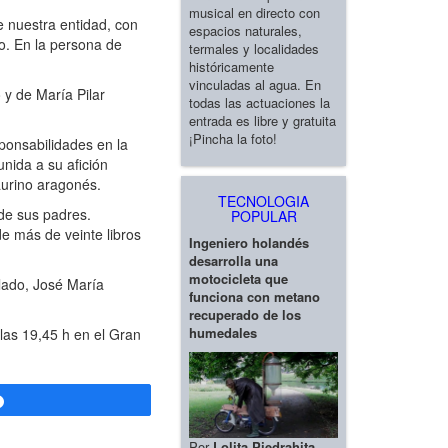
musical en directo con
 nuestra entidad, con
espacios naturales,
jo. En la persona de
termales y localidades
históricamente
vinculadas al agua. En
 y de María Pilar
todas las actuaciones la
entrada es libre y gratuita
¡Pincha la foto!
ponsabilidades en la
unida a su afición
aurino aragonés.
TECNOLOGIA
de sus padres.
POPULAR
de más de veinte libros
Ingeniero holandés
desarrolla una
motocicleta que
lado, José María
funciona con metano
recuperado de los
humedales
las 19,45 h en el Gran
Compartir
Por
Lolita Piedrahita