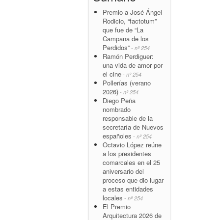
Premio a José Ángel
Rodicio, “factotum”
que fue de “La
Campana de los
Perdidos”
- nº 254
Ramón Perdiguer:
una vida de amor por
el cine
- nº 254
Pollerías (verano
2026)
- nº 254
Diego Peña
nombrado
responsable de la
secretaría de Nuevos
españoles
- nº 254
Octavio López reúne
a los presidentes
comarcales en el 25
aniversario del
proceso que dio lugar
a estas entidades
locales
- nº 254
El Premio
Arquitectura 2026 de