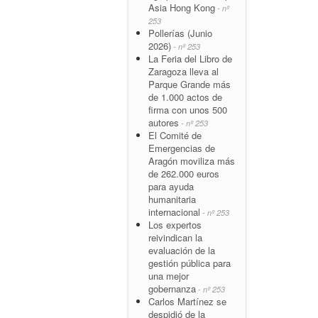
Asia Hong Kong
- nº
253
Pollerías (Junio
2026)
- nº 253
La Feria del Libro de
Zaragoza lleva al
Parque Grande más
de 1.000 actos de
firma con unos 500
autores
- nº 253
El Comité de
Emergencias de
Aragón moviliza más
de 262.000 euros
para ayuda
humanitaria
internacional
- nº 253
Los expertos
reivindican la
evaluación de la
gestión pública para
una mejor
gobernanza
- nº 253
Carlos Martínez se
despidió de la