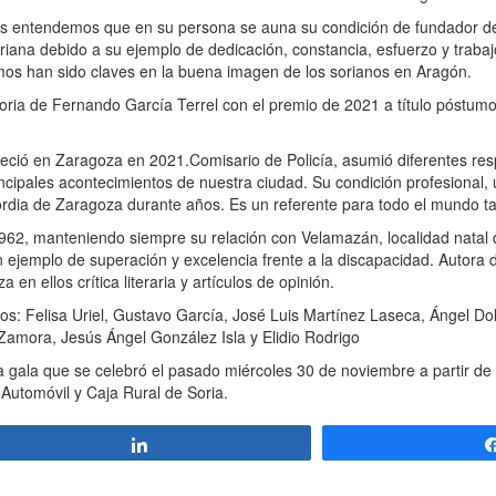
 entendemos que en su persona se auna su condición de fundador de
riana debido a su ejemplo de dedicación, constancia, esfuerzo y traba
os han sido claves en la buena imagen de los sorianos en Aragón.
ria de Fernando García Terrel con el premio de 2021 a título póstumo
eció en Zaragoza en 2021.Comisario de Policía, asumió diferentes res
ncipales acontecimientos de nuestra ciudad. Su condición profesional, 
icordia de Zaragoza durante años. Es un referente para todo el mundo t
2, manteniendo siempre su relación con Velamazán, localidad natal 
un ejemplo de superación y excelencia frente a la discapacidad. Autora 
 en ellos crítica literaria y artículos de opinión.
s: Felisa Uriel, Gustavo García, José Luis Martínez Laseca, Ángel Do
Zamora, Jesús Ángel González Isla y Elidio Rodrigo
gala que se celebró el pasado miércoles 30 de noviembre a partir de 
Automóvil y Caja Rural de Soria.
Compartir