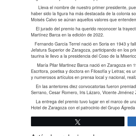
Lleva el nombre de nuestro primer presidente, pues
haber sido la figura ha más destacada de la colonia so
Moisés Calvo se aúnan aquellos valores que entendem
El jurado del premio ha querido reconocer la trayecto
Martínez Barca en la edición de 2022.
Fernando García Terrel nació en Soria en 1943 y fall
Jefatura Superior de Zaragoza, participando en los pri
taurina le llevo a la presidencia del Coso de la Miser
María Pilar Martinez Barca nació en Zaragoza en 196
Escritora, poetisa y doctora en Filosofía y Letras; es 
y numerosos artículos en prensa local y nacional, realiza
En las anteriores diez convocatorias fueron premiado
Serrano, Cesar Romero, Iris Lázaro, Vicente Jiménez 
La entrega del premio tuvo lugar en el marco de una 
Hotel de Zaragoza con el patrocinio del Grupo Ágreda 
Twittear