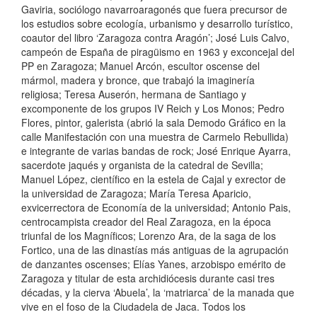
Gaviria, sociólogo navarroaragonés que fuera precursor de
los estudios sobre ecología, urbanismo y desarrollo turístico,
coautor del libro ‘Zaragoza contra Aragón’; José Luis Calvo,
campeón de España de piragüismo en 1963 y exconcejal del
PP en Zaragoza; Manuel Arcón, escultor oscense del
mármol, madera y bronce, que trabajó la imaginería
religiosa; Teresa Auserón, hermana de Santiago y
excomponente de los grupos IV Reich y Los Monos; Pedro
Flores, pintor, galerista (abrió la sala Demodo Gráfico en la
calle Manifestación con una muestra de Carmelo Rebullida)
e integrante de varias bandas de rock; José Enrique Ayarra,
sacerdote jaqués y organista de la catedral de Sevilla;
Manuel López, científico en la estela de Cajal y exrector de
la universidad de Zaragoza; María Teresa Aparicio,
exvicerrectora de Economía de la universidad; Antonio Pais,
centrocampista creador del Real Zaragoza, en la época
triunfal de los Magníficos; Lorenzo Ara, de la saga de los
Fortico, una de las dinastías más antiguas de la agrupación
de danzantes oscenses; Elías Yanes, arzobispo emérito de
Zaragoza y titular de esta archidiócesis durante casi tres
décadas, y la cierva ‘Abuela’, la ‘matriarca’ de la manada que
vive en el foso de la Ciudadela de Jaca. Todos los