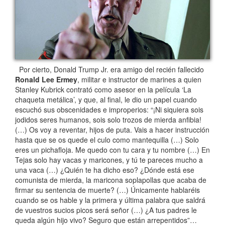
Por cierto, Donald Trump Jr. era amigo del recién fallecido
Ronald Lee Ermey
, militar e instructor de marines a quien
Stanley Kubrick contrató como asesor en la película ‘La
chaqueta metálica’, y que, al final, le dio un papel cuando
escuchó sus obscenidades e improperios: “¡Ni siquiera sois
jodidos seres humanos, sois solo trozos de mierda anfibia!
(…) Os voy a reventar, hijos de puta. Vais a hacer instrucción
hasta que se os quede el culo como mantequilla (…) Solo
eres un pichafloja. Me quedo con tu cara y tu nombre (…) En
Tejas solo hay vacas y maricones, y tú te pareces mucho a
una vaca (…) ¿Quién te ha dicho eso? ¿Dónde está ese
comunista de mierda, la maricona soplapollas que acaba de
firmar su sentencia de muerte? (…) Únicamente hablaréis
cuando se os hable y la primera y última palabra que saldrá
de vuestros sucios picos será señor (…) ¿A tus padres le
queda algún hijo vivo? Seguro que están arrepentidos”…