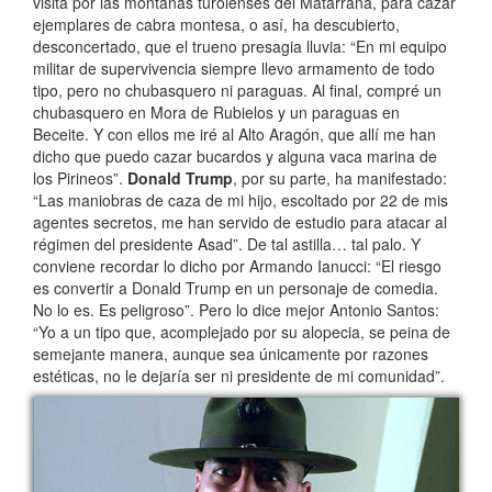
visita por las montañas turolenses del Matarraña, para cazar
ejemplares de cabra montesa, o así, ha descubierto,
desconcertado, que el trueno presagia lluvia: “En mi equipo
militar de supervivencia siempre llevo armamento de todo
tipo, pero no chubasquero ni paraguas. Al final, compré un
chubasquero en Mora de Rubielos y un paraguas en
Beceite. Y con ellos me iré al Alto Aragón, que allí me han
dicho que puedo cazar bucardos y alguna vaca marina de
los Pirineos”.
Donald Trump
, por su parte, ha manifestado:
“Las maniobras de caza de mi hijo, escoltado por 22 de mis
agentes secretos, me han servido de estudio para atacar al
régimen del presidente Asad”. De tal astilla… tal palo. Y
conviene recordar lo dicho por Armando Ianucci: “El riesgo
es convertir a Donald Trump en un personaje de comedia.
No lo es. Es peligroso”. Pero lo dice mejor Antonio Santos:
“Yo a un tipo que, acomplejado por su alopecia, se peina de
semejante manera, aunque sea únicamente por razones
estéticas, no le dejaría ser ni presidente de mi comunidad”.