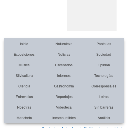
Inicio
Naturaleza
Pantallas
Exposiciones
Noticias
Sociedad
Música
Escenarios
Opinión
Silvicultura
Informes
Tecnologías
Ciencia
Gastronomía
Corresponsales
Entrevistas
Reportajes
Letras
Nosotras
Videoteca
Sin barreras
Mancheta
Incombustibles
Análisis