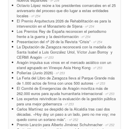
Nuevos españoles
- nº 254
Octavio López reúne a los presidentes comarcales en el 25
aniversario del proceso que dio lugar a estas entidades
locales
- nº 254
El Premio Arquitectura 2026 de Rehabilitación es para la
intervención en el Monasterio de Sijena
- nº 254
Los Premios Rey de España reconocen el periodismo
frente a la guerra y la desinformación
- nº 254
Presentacion del nº 29 de la Revista “Crisis”
- nº 254
La Diputación de Zaragoza reconocerá con la medalla de
Santa Isabel a Luis González Uriol, Víctor Juan Borroy y
CERMI Aragón
- nº 253
Aragón impulsa sus vinos en el mercado asiático con un
stand agrupado en Vinexpo Asia Hong Kong
- nº 253
Pollerías (Junio 2026)
- nº 253
La Feria del Libro de Zaragoza lleva al Parque Grande más
de 1.000 actos de firma con unos 500 autores
- nº 253
El Comité de Emergencias de Aragón moviliza más de
262.000 euros para ayuda humanitaria internacional
- nº 253
Los expertos reivindican la evaluación de la gestión pública
para una mejor gobernanza
- nº 253
Carlos Martínez se despidió de la Alcaldía tras casi dos
décadas. «Hoy doy un paso a un lado, pero no me voy; me
quedo como un soriano más”.
- nº 252
Premio Lanzón para Alberto Jiménez Schuhmacher
- nº 252