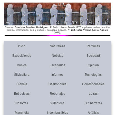
Director:
Dionisio Sánchez Rodríguez
. El Pollo Urbano. Desde 1977 la primera revista de sátira
política, información, ocio y cultura . Zaragoza. España.
Nº 254. Extra Verano (Julio Agosto
2026)
.
Inicio
Naturaleza
Pantallas
Exposiciones
Noticias
Sociedad
Música
Escenarios
Opinión
Silvicultura
Informes
Tecnologías
Ciencia
Gastronomía
Corresponsales
Entrevistas
Reportajes
Letras
Nosotras
Videoteca
Sin barreras
Mancheta
Incombustibles
Análisis