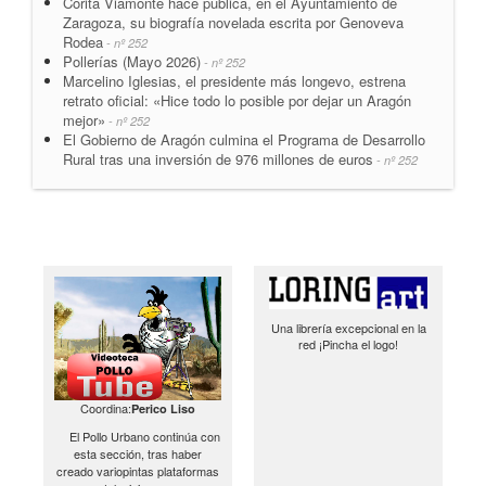
Corita Viamonte hace pública, en el Ayuntamiento de
Zaragoza, su biografía novelada escrita por Genoveva
Rodea
- nº 252
Pollerías (Mayo 2026)
- nº 252
Marcelino Iglesias, el presidente más longevo, estrena
retrato oficial: «Hice todo lo posible por dejar un Aragón
mejor»
- nº 252
El Gobierno de Aragón culmina el Programa de Desarrollo
Rural tras una inversión de 976 millones de euros
- nº 252
Una librería excepcional en la
red ¡Pincha el logo!
Coordina:
Perico Liso
El Pollo Urbano continúa con
esta sección, tras haber
creado variopintas plataformas