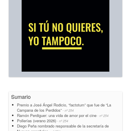
Sumario
Premio a José Ángel Rodicio, “factotum” que fue de “La
Campana de los Perdidos”
- nº 254
Ramón Perdiguer: una vida de amor por el cine
- nº 254
Pollerías (verano 2026)
- nº 254
Diego Peña nombrado responsable de la secretaría de