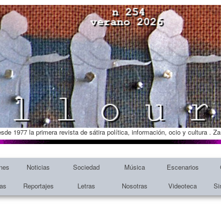
esde 1977 la primera revista de sátira política, información, ocio y cultura . 
nes
Noticias
Sociedad
Música
Escenarios
tas
Reportajes
Letras
Nosotras
Videoteca
Si