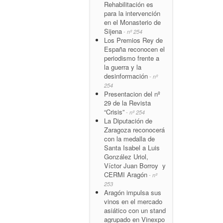
Rehabilitación es
para la intervención
en el Monasterio de
Sijena
- nº 254
Los Premios Rey de
España reconocen el
periodismo frente a
la guerra y la
desinformación
- nº
254
Presentacion del nº
29 de la Revista
“Crisis”
- nº 254
La Diputación de
Zaragoza reconocerá
con la medalla de
Santa Isabel a Luis
González Uriol,
Víctor Juan Borroy y
CERMI Aragón
- nº
253
Aragón impulsa sus
vinos en el mercado
asiático con un stand
agrupado en Vinexpo