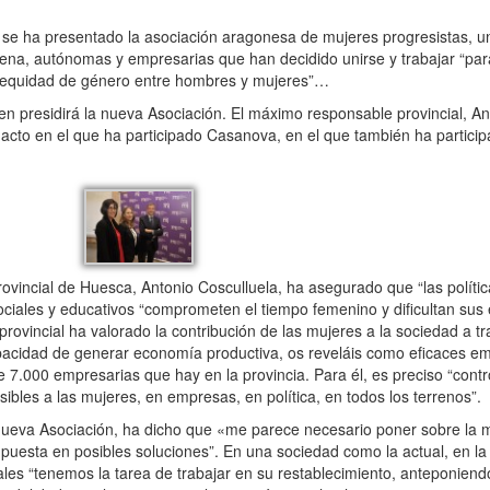
 se ha presentado la asociación aragonesa de mujeres progresistas, u
jena, autónomas y empresarias que han decidido unirse y trabajar “pa
 la equidad de género entre hombres y mujeres”…
 presidirá la nueva Asociación. El máximo responsable provincial, An
e acto en el que ha participado Casanova, en el que también ha particip
rovincial de Huesca, Antonio Cosculluela, ha asegurado que “las políti
sociales y educativos “comprometen el tiempo femenino y dificultan sus
provincial ha valorado la contribución de las mujeres a la sociedad a t
pacidad de generar economía productiva, os reveláis como eficaces e
 7.000 empresarias que hay en la provincia. Para él, es preciso “control
isibles a las mujeres, en empresas, en política, en todos los terrenos”.
ueva Asociación, ha dicho que «me parece necesario poner sobre la 
 puesta en posibles soluciones”. En una sociedad como la actual, en 
ales “tenemos la tarea de trabajar en su restablecimiento, anteponiend