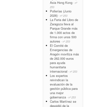
Asia Hong Kong
- nº
253
Pollerías (Junio
2026)
- nº 253
La Feria del Libro de
Zaragoza lleva al
Parque Grande más
de 1.000 actos de
firma con unos 500
autores
- nº 253
El Comité de
Emergencias de
Aragón moviliza más
de 262.000 euros
para ayuda
humanitaria
internacional
- nº 253
Los expertos
reivindican la
evaluación de la
gestión pública para
una mejor
gobernanza
- nº 253
Carlos Martínez se
despidió de la