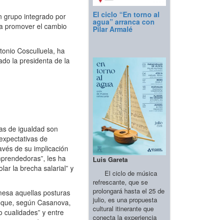
El ciclo “En torno al
n grupo integrado por
agua” arranca con
ra promover el cambio
Pilar Armalé
tonio Cosculluela, ha
ado la presidenta de la
cas de igualdad son
 expectativas de
ravés de su implicación
mprendedoras”, les ha
Luis Gareta
ar la brecha salarial” y
El ciclo de música
refrescante, que se
prolongará hasta el 25 de
mesa aquellas posturas
julio, es una propuesta
la que, según Casanova,
cultural itinerante que
o cualidades” y entre
conecta la experiencia