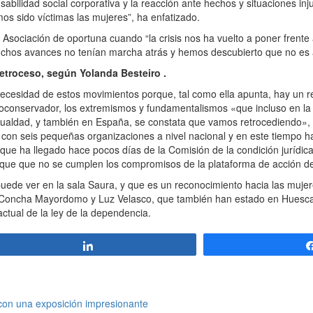
onsabilidad social corporativa y la reacción ante hechos y situaciones in
os sido víctimas las mujeres”, ha enfatizado.
Asociación de oportuna cuando “la crisis nos ha vuelto a poner frente 
hos avances no tenían marcha atrás y hemos descubierto que no es 
retroceso, según Yolanda Besteiro .
cesidad de estos movimientos porque, tal como ella apunta, hay un r
neoconservador, los extremismos y fundamentalismos «que incluso en 
igualdad, y también en España, se constata que vamos retrocediendo», 
con seis pequeñas organizaciones a nivel nacional y en este tiempo ha
 que ha llegado hace pocos días de la Comisión de la condición jurídica
ue que no se cumplen los compromisos de la plataforma de acción de
ede ver en la sala Saura, y que es un reconocimiento hacia las muje
, Concha Mayordomo y Luz Velasco, que también han estado en Huesca
actual de la ley de la dependencia.
Compartir
con una exposición impresionante