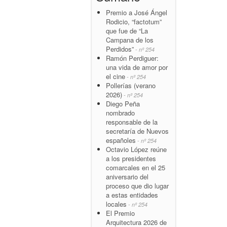
Premio a José Ángel
Rodicio, “factotum”
que fue de “La
Campana de los
Perdidos”
- nº 254
Ramón Perdiguer:
una vida de amor por
el cine
- nº 254
Pollerías (verano
2026)
- nº 254
Diego Peña
nombrado
responsable de la
secretaría de Nuevos
españoles
- nº 254
Octavio López reúne
a los presidentes
comarcales en el 25
aniversario del
proceso que dio lugar
a estas entidades
locales
- nº 254
El Premio
Arquitectura 2026 de