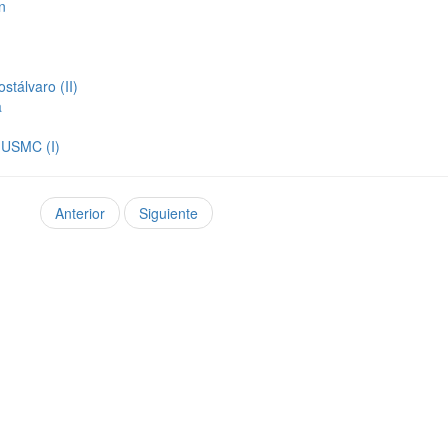
n
stálvaro (II)
a
a USMC (I)
Anterior
Siguiente