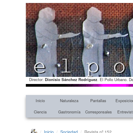
Director:
Dionisio Sánchez Rodríguez
. El Pollo Urbano. D
Inicio
Naturaleza
Pantallas
Exposicio
Ciencia
Gastronomía
Corresponsales
Entrevis
Inicio
Sociedad
Revista nº 152