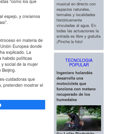
justas “como los que
musical en directo con
espacios naturales,
termales y localidades
al espejo, y creíamos
históricamente
así”.
vinculadas al agua. En
todas las actuaciones la
entrada es libre y gratuita
etroceso en materia de
¡Pincha la foto!
la Unión Europea donde
ha explicado. La
 habido políticas
TECNOLOGIA
 y social de la mujer
POPULAR
 Beijing.
Ingeniero holandés
desarrolla una
res-cuidadoras que
motocicleta que
, pretenden mostrar el
funciona con metano
recuperado de los
humedales
Compartir
Por
Lolita Piedrahita