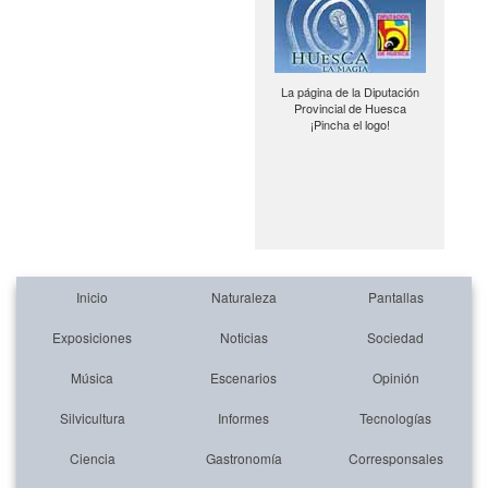
La página de la Diputación
Provincial de Huesca
¡Pincha el logo!
Inicio
Naturaleza
Pantallas
Exposiciones
Noticias
Sociedad
Música
Escenarios
Opinión
Silvicultura
Informes
Tecnologías
Ciencia
Gastronomía
Corresponsales