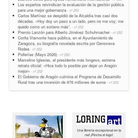
Los expertos reivindican la evaluación de la gestión pública
para una mejor gobernanza
- nº 253
Carlos Martínez se despidió de la Alcaldía tras casi dos
décadas. «Hoy doy un paso a un lado, pero no me voy; me
quedo como un soriano más”.
- nº 252
Premio Lanzón para Alberto Jiménez Schuhmacher
- nº 252
Corita Viamonte hace pública, en el Ayuntamiento de
Zaragoza, su biografía novelada escrita por Genoveva
Rodea
- nº 252
Pollerías (Mayo 2026)
- nº 252
Marcelino Iglesias, el presidente más longevo, estrena
retrato oficial: «Hice todo lo posible por dejar un Aragón
mejor»
- nº 252
El Gobierno de Aragón culmina el Programa de Desarrollo
Rural tras una inversión de 976 millones de euros
- nº 252
Una librería excepcional en la
red ¡Pincha el logo!