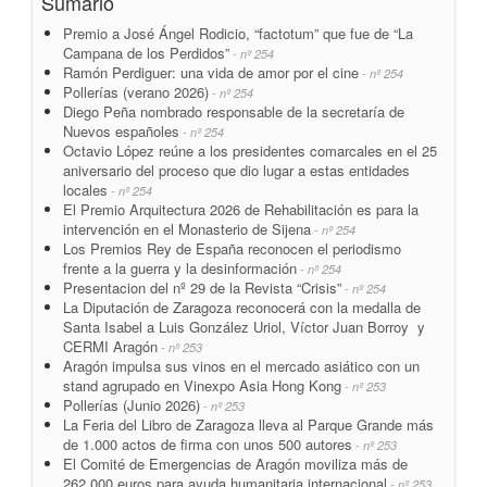
Sumario
Premio a José Ángel Rodicio, “factotum” que fue de “La
Campana de los Perdidos”
- nº 254
Ramón Perdiguer: una vida de amor por el cine
- nº 254
Pollerías (verano 2026)
- nº 254
Diego Peña nombrado responsable de la secretaría de
Nuevos españoles
- nº 254
Octavio López reúne a los presidentes comarcales en el 25
aniversario del proceso que dio lugar a estas entidades
locales
- nº 254
El Premio Arquitectura 2026 de Rehabilitación es para la
intervención en el Monasterio de Sijena
- nº 254
Los Premios Rey de España reconocen el periodismo
frente a la guerra y la desinformación
- nº 254
Presentacion del nº 29 de la Revista “Crisis”
- nº 254
La Diputación de Zaragoza reconocerá con la medalla de
Santa Isabel a Luis González Uriol, Víctor Juan Borroy y
CERMI Aragón
- nº 253
Aragón impulsa sus vinos en el mercado asiático con un
stand agrupado en Vinexpo Asia Hong Kong
- nº 253
Pollerías (Junio 2026)
- nº 253
La Feria del Libro de Zaragoza lleva al Parque Grande más
de 1.000 actos de firma con unos 500 autores
- nº 253
El Comité de Emergencias de Aragón moviliza más de
262.000 euros para ayuda humanitaria internacional
- nº 253