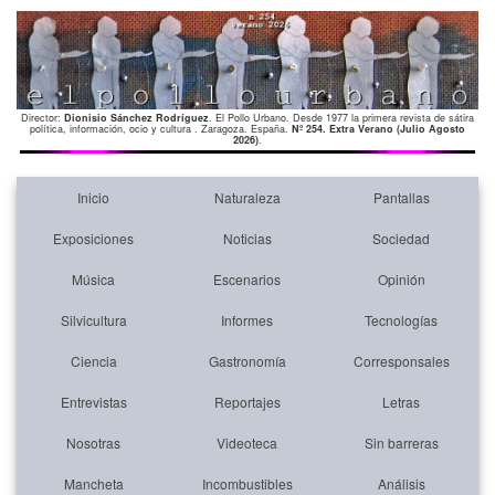
Director:
Dionisio Sánchez Rodríguez
. El Pollo Urbano. Desde 1977 la primera revista de sátira
política, información, ocio y cultura . Zaragoza. España.
Nº 254. Extra Verano (Julio Agosto
2026)
.
Inicio
Naturaleza
Pantallas
Exposiciones
Noticias
Sociedad
Música
Escenarios
Opinión
Silvicultura
Informes
Tecnologías
Ciencia
Gastronomía
Corresponsales
Entrevistas
Reportajes
Letras
Nosotras
Videoteca
Sin barreras
Mancheta
Incombustibles
Análisis