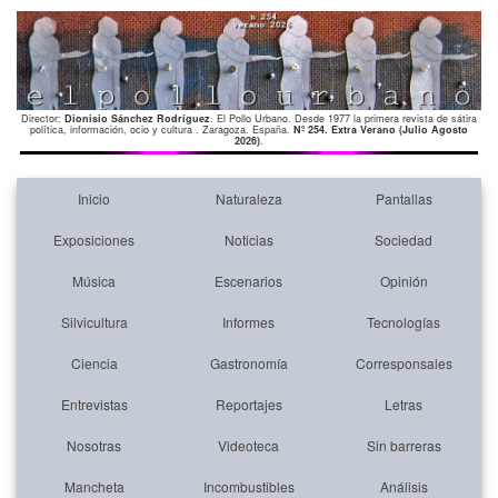
Director:
Dionisio Sánchez Rodríguez
. El Pollo Urbano. Desde 1977 la primera revista de sátira
política, información, ocio y cultura . Zaragoza. España.
Nº 254. Extra Verano (Julio Agosto
2026)
.
Inicio
Naturaleza
Pantallas
Exposiciones
Noticias
Sociedad
Música
Escenarios
Opinión
Silvicultura
Informes
Tecnologías
Ciencia
Gastronomía
Corresponsales
Entrevistas
Reportajes
Letras
Nosotras
Videoteca
Sin barreras
Mancheta
Incombustibles
Análisis