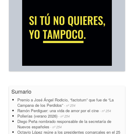
Sumario
Premio a José Ángel Rodicio, “factotum” que fue de “La
Campana de los Perdidos”
- nº 254
Ramón Perdiguer: una vida de amor por el cine
- nº 254
Pollerías (verano 2026)
- nº 254
Diego Peña nombrado responsable de la secretaría de
Nuevos españoles
- nº 254
Octavio López reúne a los presidentes comarcales en el 25