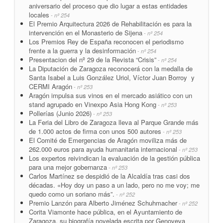
aniversario del proceso que dio lugar a estas entidades
locales
- nº 254
El Premio Arquitectura 2026 de Rehabilitación es para la
intervención en el Monasterio de Sijena
- nº 254
Los Premios Rey de España reconocen el periodismo
frente a la guerra y la desinformación
- nº 254
Presentacion del nº 29 de la Revista “Crisis”
- nº 254
La Diputación de Zaragoza reconocerá con la medalla de
Santa Isabel a Luis González Uriol, Víctor Juan Borroy y
CERMI Aragón
- nº 253
Aragón impulsa sus vinos en el mercado asiático con un
stand agrupado en Vinexpo Asia Hong Kong
- nº 253
Pollerías (Junio 2026)
- nº 253
La Feria del Libro de Zaragoza lleva al Parque Grande más
de 1.000 actos de firma con unos 500 autores
- nº 253
El Comité de Emergencias de Aragón moviliza más de
262.000 euros para ayuda humanitaria internacional
- nº 253
Los expertos reivindican la evaluación de la gestión pública
para una mejor gobernanza
- nº 253
Carlos Martínez se despidió de la Alcaldía tras casi dos
décadas. «Hoy doy un paso a un lado, pero no me voy; me
quedo como un soriano más”.
- nº 252
Premio Lanzón para Alberto Jiménez Schuhmacher
- nº 252
Corita Viamonte hace pública, en el Ayuntamiento de
Zaragoza, su biografía novelada escrita por Genoveva