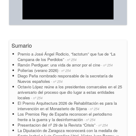
Sumario
Premio a José Ángel Rodicio, “factotum” que fue de “La
Campana de los Perdidos”
- nº 254
Ramón Perdiguer: una vida de amor por el cine
- nº 254
Pollerías (verano 2026)
- nº 254
Diego Peña nombrado responsable de la secretaría de
Nuevos españoles
- nº 254
Octavio López reúne a los presidentes comarcales en el 25
aniversario del proceso que dio lugar a estas entidades
locales
- nº 254
El Premio Arquitectura 2026 de Rehabilitación es para la
intervención en el Monasterio de Sijena
- nº 254
Los Premios Rey de España reconocen el periodismo
frente a la guerra y la desinformación
- nº 254
Presentacion del nº 29 de la Revista “Crisis”
- nº 254
La Diputación de Zaragoza reconocerá con la medalla de
Santa Isabel a Luis González Uriol, Víctor Juan Borroy y