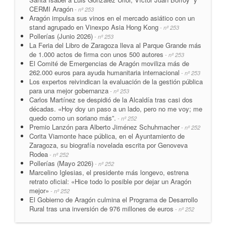
CERMI Aragón
- nº 253
Aragón impulsa sus vinos en el mercado asiático con un
stand agrupado en Vinexpo Asia Hong Kong
- nº 253
Pollerías (Junio 2026)
- nº 253
La Feria del Libro de Zaragoza lleva al Parque Grande más
de 1.000 actos de firma con unos 500 autores
- nº 253
El Comité de Emergencias de Aragón moviliza más de
262.000 euros para ayuda humanitaria internacional
- nº 253
Los expertos reivindican la evaluación de la gestión pública
para una mejor gobernanza
- nº 253
Carlos Martínez se despidió de la Alcaldía tras casi dos
décadas. «Hoy doy un paso a un lado, pero no me voy; me
quedo como un soriano más”.
- nº 252
Premio Lanzón para Alberto Jiménez Schuhmacher
- nº 252
Corita Viamonte hace pública, en el Ayuntamiento de
Zaragoza, su biografía novelada escrita por Genoveva
Rodea
- nº 252
Pollerías (Mayo 2026)
- nº 252
Marcelino Iglesias, el presidente más longevo, estrena
retrato oficial: «Hice todo lo posible por dejar un Aragón
mejor»
- nº 252
El Gobierno de Aragón culmina el Programa de Desarrollo
Rural tras una inversión de 976 millones de euros
- nº 252