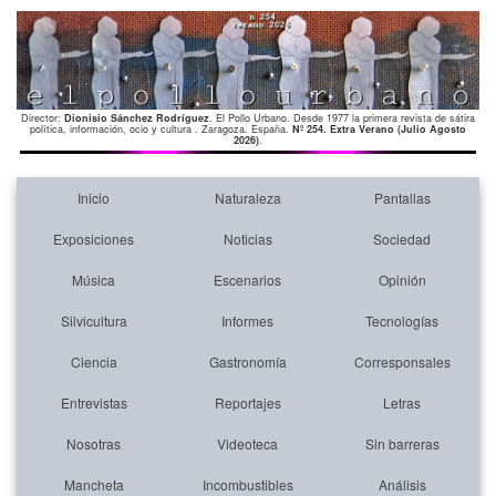
Director:
Dionisio Sánchez Rodríguez
. El Pollo Urbano. Desde 1977 la primera revista de sátira
política, información, ocio y cultura . Zaragoza. España.
Nº 254. Extra Verano (Julio Agosto
2026)
.
Inicio
Naturaleza
Pantallas
Exposiciones
Noticias
Sociedad
Música
Escenarios
Opinión
Silvicultura
Informes
Tecnologías
Ciencia
Gastronomía
Corresponsales
Entrevistas
Reportajes
Letras
Nosotras
Videoteca
Sin barreras
Mancheta
Incombustibles
Análisis