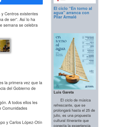
Compartir
El ciclo “En torno al
agua” arranca con
 y Centros existentes
Pilar Armalé
a de ser”. Así lo ha
de semana se celebra
es la primera vez que la
ncia del Gobierno de
Luis Gareta
El ciclo de música
ón. A todos ellos les
refrescante, que se
 de Comunidades
prolongará hasta el 25 de
julio, es una propuesta
cultural itinerante que
mpo y Carlos López-Otín
conecta la experiencia