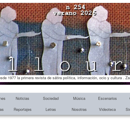
esde 1977 la primera revista de sátira política, información, ocio y cultura . 
nes
Noticias
Sociedad
Música
Escenarios
tas
Reportajes
Letras
Nosotras
Videoteca
Si