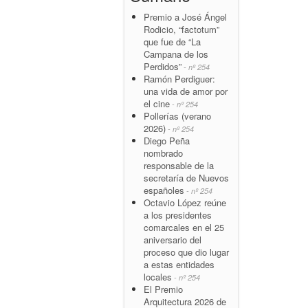
Premio a José Ángel
Rodicio, “factotum”
que fue de “La
Campana de los
Perdidos”
- nº 254
Ramón Perdiguer:
una vida de amor por
el cine
- nº 254
Pollerías (verano
2026)
- nº 254
Diego Peña
nombrado
responsable de la
secretaría de Nuevos
españoles
- nº 254
Octavio López reúne
a los presidentes
comarcales en el 25
aniversario del
proceso que dio lugar
a estas entidades
locales
- nº 254
El Premio
Arquitectura 2026 de