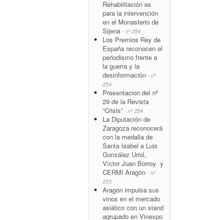
Rehabilitación es
para la intervención
en el Monasterio de
Sijena
- nº 254
Los Premios Rey de
España reconocen el
periodismo frente a
la guerra y la
desinformación
- nº
254
Presentacion del nº
29 de la Revista
“Crisis”
- nº 254
La Diputación de
Zaragoza reconocerá
con la medalla de
Santa Isabel a Luis
González Uriol,
Víctor Juan Borroy y
CERMI Aragón
- nº
253
Aragón impulsa sus
vinos en el mercado
asiático con un stand
agrupado en Vinexpo