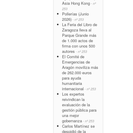
Asia Hong Kong
- nº
253
Pollerías (Junio
2026)
- nº 253
La Feria del Libro de
Zaragoza lleva al
Parque Grande más
de 1.000 actos de
firma con unos 500
autores
- nº 253
El Comité de
Emergencias de
Aragón moviliza más
de 262.000 euros
para ayuda
humanitaria
internacional
- nº 253
Los expertos
reivindican la
evaluación de la
gestión pública para
una mejor
gobernanza
- nº 253
Carlos Martínez se
despidió de la