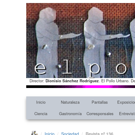
Director:
Dionisio Sánchez Rodríguez
. El Pollo Urbano. D
Inicio
Naturaleza
Pantallas
Exposicio
Ciencia
Gastronomía
Corresponsales
Entrevis
Inicio
Sociedad
Revista nº 136