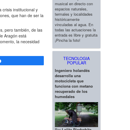
musical en directo con
espacios naturales,
risis institucional y
termales y localidades
ones, que han de ser la
históricamente
vinculadas al agua. En
todas las actuaciones la
s, pero también, de las
entrada es libre y gratuita
 de Aragón está
¡Pincha la foto!
 momento, la necesidad
TECNOLOGIA
Compartir
POPULAR
Ingeniero holandés
desarrolla una
motocicleta que
funciona con metano
recuperado de los
humedales
Por
Lolita Piedrahita