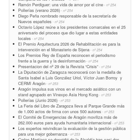
Ramón Perdiguer: una vida de amor por el cine
- nº 254
Pollerías (verano 2026)
- nº 254
Diego Peña nombrado responsable de la secretaría de
Nuevos españoles
- nº 254
Octavio López reúne a los presidentes comarcales en el 25
aniversario del proceso que dio lugar a estas entidades
locales
- nº 254
El Premio Arquitectura 2026 de Rehabilitación es para la
intervención en el Monasterio de Sijena
- nº 254
Los Premios Rey de España reconocen el periodismo
frente a la guerra y la desinformación
- nº 254
Presentacion del nº 29 de la Revista “Crisis”
- nº 254
La Diputación de Zaragoza reconocerá con la medalla de
Santa Isabel a Luis González Uriol, Víctor Juan Borroy y
CERMI Aragón
- nº 253
Aragón impulsa sus vinos en el mercado asiático con un
stand agrupado en Vinexpo Asia Hong Kong
- nº 253
Pollerías (Junio 2026)
- nº 253
La Feria del Libro de Zaragoza lleva al Parque Grande más
de 1.000 actos de firma con unos 500 autores
- nº 253
El Comité de Emergencias de Aragón moviliza más de
262.000 euros para ayuda humanitaria internacional
- nº 253
Los expertos reivindican la evaluación de la gestión pública
para una mejor gobernanza
- nº 253
Carlos Martínez se despidió de la Alcaldía tras casi dos