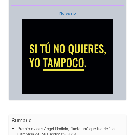
No es no
Sumario
Premio a José Ángel Rodicio, “factotum” que fue de “La
Campana de los Perdidos”
- nº 254