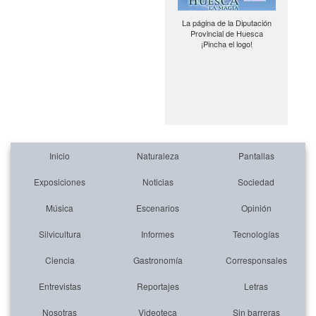
La página de la Diputación
Provincial de Huesca
¡Pincha el logo!
Inicio
Naturaleza
Pantallas
Exposiciones
Noticias
Sociedad
Música
Escenarios
Opinión
Silvicultura
Informes
Tecnologías
Ciencia
Gastronomía
Corresponsales
Entrevistas
Reportajes
Letras
Nosotras
Videoteca
Sin barreras