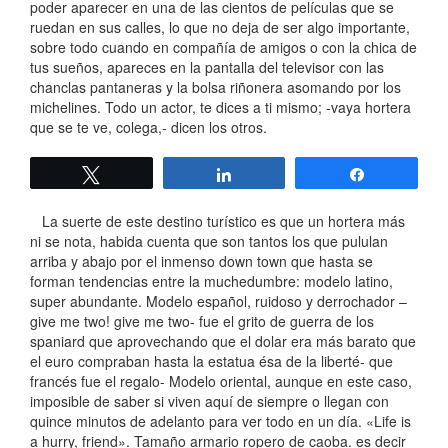
poder aparecer en una de las cientos de películas que se
ruedan en sus calles, lo que no deja de ser algo importante,
sobre todo cuando en compañía de amigos o con la chica de
tus sueños, apareces en la pantalla del televisor con las
chanclas pantaneras y la bolsa riñonera asomando por los
michelines. Todo un actor, te dices a ti mismo; -vaya hortera
que se te ve, colega,- dicen los otros.
Twittear
Compartir
Compartir
La suerte de este destino turístico es que un hortera más
ni se nota, habida cuenta que son tantos los que pululan
arriba y abajo por el inmenso down town que hasta se
forman tendencias entre la muchedumbre: modelo latino,
super abundante. Modelo español, ruidoso y derrochador –
give me two! give me two- fue el grito de guerra de los
spaniard que aprovechando que el dolar era más barato que
el euro compraban hasta la estatua ésa de la liberté- que
francés fue el regalo- Modelo oriental, aunque en este caso,
imposible de saber si viven aquí de siempre o llegan con
quince minutos de adelanto para ver todo en un día. «Life is
a hurry, friend». Tamaño armario ropero de caoba. es decir