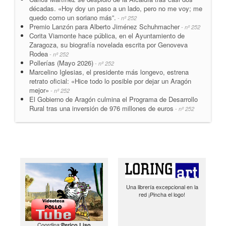
décadas. «Hoy doy un paso a un lado, pero no me voy; me
quedo como un soriano más”.
- nº 252
Premio Lanzón para Alberto Jiménez Schuhmacher
- nº 252
Corita Viamonte hace pública, en el Ayuntamiento de
Zaragoza, su biografía novelada escrita por Genoveva
Rodea
- nº 252
Pollerías (Mayo 2026)
- nº 252
Marcelino Iglesias, el presidente más longevo, estrena
retrato oficial: «Hice todo lo posible por dejar un Aragón
mejor»
- nº 252
El Gobierno de Aragón culmina el Programa de Desarrollo
Rural tras una inversión de 976 millones de euros
- nº 252
Una librería excepcional en la
red ¡Pincha el logo!
Coordina:
Perico Liso