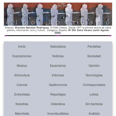
Director:
Dionisio Sánchez Rodríguez
. El Pollo Urbano. Desde 1977 la primera revista de sátira
política, información, ocio y cultura . Zaragoza. España.
Nº 254. Extra Verano (Julio Agosto
2026)
.
Inicio
Naturaleza
Pantallas
Exposiciones
Noticias
Sociedad
Música
Escenarios
Opinión
Silvicultura
Informes
Tecnologías
Ciencia
Gastronomía
Corresponsales
Entrevistas
Reportajes
Letras
Nosotras
Videoteca
Sin barreras
Mancheta
Incombustibles
Análisis