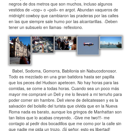
negros de dos metros que son muchos, incluso algunos
vestidos de «cop» o «poli» en argot. Abundan vaqueros de
midnight cowboy que cambiaron las praderas por las calles
en las que siempre sale humo por las alcantarillas. -Deben
tener un subsuelo en llamas- reflexiono.
Babel, Sodoma, Gomorra, Babilonia sin Nabucodonosor.
Todo es mezclado en una gran batidora hasta ser papilla
que los peces del Hudson apetecen. No hay horas para las
comidas, se come a todas horas. Cuando sea un poco más
mayor me compraré un Deli y me lo llevaré a mi terruño para
poder comer sin hambre. Deli viene de delicatessen y es la
salvación del bolsillo del turista que olvida que en la Nueva
Roma nada es barato, aunque los gringos de Manhattan son
tan listos que lo acabas creyendo. -Give me two!!!- me
contagio al pedir dos bocadillos que me como por la calle sin
que nadie me pida un trozo. ¡Sí señor, esto es libertad!