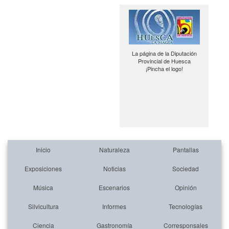
La página de la Diputación
Provincial de Huesca
¡Pincha el logo!
Inicio
Naturaleza
Pantallas
Exposiciones
Noticias
Sociedad
Música
Escenarios
Opinión
Silvicultura
Informes
Tecnologías
Ciencia
Gastronomía
Corresponsales