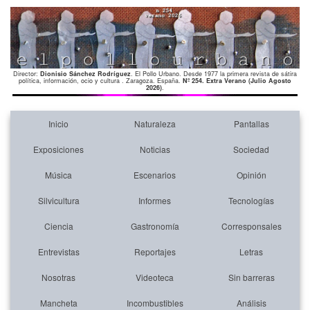
Director:
Dionisio Sánchez Rodríguez
. El Pollo Urbano. Desde 1977 la primera revista de sátira
política, información, ocio y cultura . Zaragoza. España.
Nº 254. Extra Verano (Julio Agosto
2026)
.
Inicio
Naturaleza
Pantallas
Exposiciones
Noticias
Sociedad
Música
Escenarios
Opinión
Silvicultura
Informes
Tecnologías
Ciencia
Gastronomía
Corresponsales
Entrevistas
Reportajes
Letras
Nosotras
Videoteca
Sin barreras
Mancheta
Incombustibles
Análisis