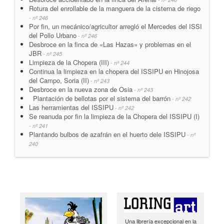
Rotura del enrollable de la manguera de la cisterna de riego
- nº 246
Por fin, un mecánico/agricultor arregló el Mercedes del ISSI
del Pollo Urbano
- nº 246
Desbroce en la finca de «Las Hazas» y problemas en el
JBR
- nº 245
Limpieza de la Chopera (III)
- nº 244
Continua la limpieza en la chopera del ISSIPU en Hinojosa
del Campo, Soria (II)
- nº 243
Desbroce en la nueva zona de Osia
- nº 243
Plantación de bellotas por el sistema del barrón
- nº 242
Las herramientas del ISSIPU
- nº 242
Se reanuda por fin la limpieza de la Chopera del ISSIPU (I)
- nº 241
Plantando bulbos de azafrán en el huerto dele ISSIPU
- nº
240
Una librería excepcional en la