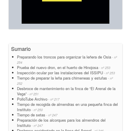
Sumario
Preparando los troncos para organizar la leñera de Osia
- nº
254
Prueba del nuevo dron, en el huerto de Hinojosa
- nº 253
Inspección ocular por las instalaciones del ISSIPU
- nº 253
Tiempo de preparar la leña para chimeneas y estufas
- nº
252
Desbroce de mantenimiento en la finca de “El Arenal de la
Vega”
- nº 251
PolloTube Archivo
- nº 217
Tiempo de recogida de almendras en una pequeña finca del
Instituto
- nº 250
Tiempo de setas
- nº 247
Preparación de los alcorques para los almendros del
Instituto
- nº 247
Desbroce accidentado en la finca del Arenal
- nº 246