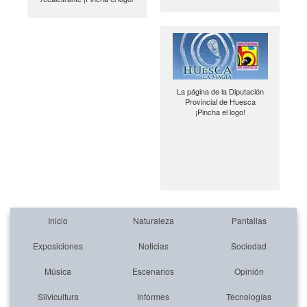
La página de la Diputación
Provincial de Huesca
¡Pincha el logo!
Inicio
Naturaleza
Pantallas
Exposiciones
Noticias
Sociedad
Música
Escenarios
Opinión
Silvicultura
Informes
Tecnologías