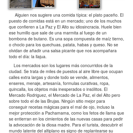
Alguien nos sugiere una comida típica: el plato paceño. El
puesto de comidas está en un mercado; uno de los muchos
que confieren a La Paz y El Alto su idiosincracia. Huele bien
ese humillo que sale de una marmita al fuego de un
bombona de butano. Es una sopa compuesta de maíz tierno,
o choclo para los quechuas, patata, habas y queso. No se
olvidan de añadir una salsa picante que nos acompañara
todo el día: la llajua.
Los mercados son los lugares más concurridos de la
ciudad. Se trata de miles de puestos al aire libre que ocupan
calles extra largas y donde todo se vende, alimentos,
enseres, menaje, artesanía, formulas curativas, ropa,
quincalla, los objetos más inesperados o insólitos. El
Mercado Rodriguez, el Mercado de La Paz, el del Alto pero
sobre todo el de las Brujas. Ningún sitio mejor para
conseguir recetas mágicas para el mal de ojo, incluso la
mejor protección a Pachamama, como los fetos de llama que
se entierran en los cimientos de las nuevas casas para pedir
la advocación de la diosa madre. Para el turista, descubrir el
mundo latente del altiplano es signo de replantearse su