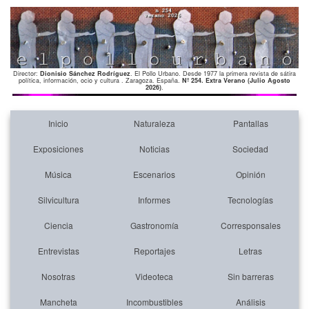
Director:
Dionisio Sánchez Rodríguez
. El Pollo Urbano. Desde 1977 la primera revista de sátira
política, información, ocio y cultura . Zaragoza. España.
Nº 254. Extra Verano (Julio Agosto
2026)
.
Inicio
Naturaleza
Pantallas
Exposiciones
Noticias
Sociedad
Música
Escenarios
Opinión
Silvicultura
Informes
Tecnologías
Ciencia
Gastronomía
Corresponsales
Entrevistas
Reportajes
Letras
Nosotras
Videoteca
Sin barreras
Mancheta
Incombustibles
Análisis