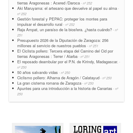
tierras Aragonesas : Acered /Daroca
- nº 252
Aki Maruyama: el artesano que devuelve al papel su alma
-
nº 252
Gestión forestal y PEPAC: proteger los montes para
impulsar el desarrollo rural
- nº 252
Raja Ampat, un paraíso de la biosfera. ¿hasta cuándo?
- nº
251
Presupuesto 2026 de la Diputación de Zaragoza: 256
millones al servicio de nuestros pueblos
- nº 251
El Ciclista pollero: Tercera etapa del Camino del Cid por
tierras Aragonesas : Terrer / Alarba
- nº 251
El reposado deambular por el P.N. de Kirindy, Madagascar.
-
nº 250
50 años salvando vidas
- nº 250
Ciclismo pollero: Alhama de Aragón / Calatayud
- nº 250
La gran cisterna romana de Zaragoza
- nº 250
Apuntes para una introducción a la historia de Canarias
- nº
250