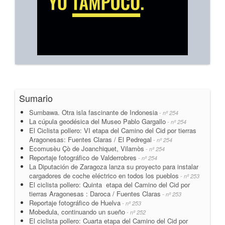
Sumario
Sumbawa. Otra isla fascinante de Indonesia
- nº 254
La cúpula geodésica del Museo Pablo Gargallo
- nº 254
El Ciclista pollero: VI etapa del Camino del Cid por tierras
Aragonesas: Fuentes Claras / El Pedregal
- nº 254
Ecomusèu Çò de Joanchiquet, Vilamòs
- nº 254
Reportaje fotográfico de Valderrobres
- nº 254
La Diputación de Zaragoza lanza su proyecto para instalar
cargadores de coche eléctrico en todos los pueblos
- nº 253
El ciclista pollero: Quinta etapa del Camino del Cid por
tierras Aragonesas : Daroca / Fuentes Claras
- nº 253
Reportaje fotográfico de Huelva
- nº 253
Mobedula, continuando un sueño
- nº 252
El ciclista pollero: Cuarta etapa del Camino del Cid por