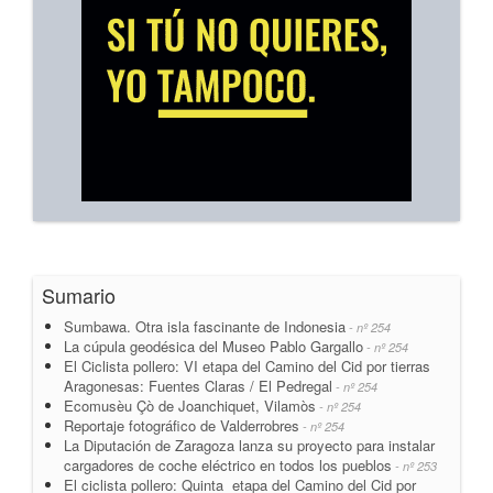
Sumario
Sumbawa. Otra isla fascinante de Indonesia
- nº 254
La cúpula geodésica del Museo Pablo Gargallo
- nº 254
El Ciclista pollero: VI etapa del Camino del Cid por tierras
Aragonesas: Fuentes Claras / El Pedregal
- nº 254
Ecomusèu Çò de Joanchiquet, Vilamòs
- nº 254
Reportaje fotográfico de Valderrobres
- nº 254
La Diputación de Zaragoza lanza su proyecto para instalar
cargadores de coche eléctrico en todos los pueblos
- nº 253
El ciclista pollero: Quinta etapa del Camino del Cid por