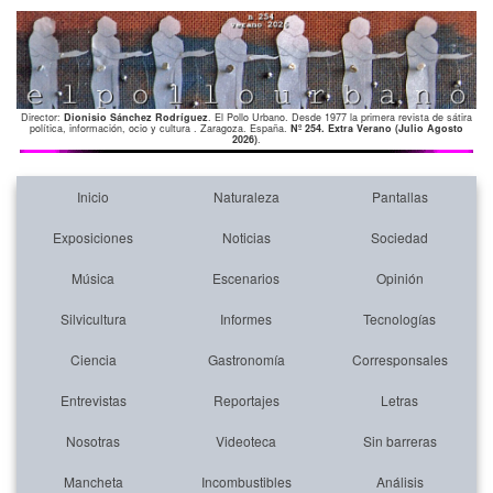
Director:
Dionisio Sánchez Rodríguez
. El Pollo Urbano. Desde 1977 la primera revista de sátira
política, información, ocio y cultura . Zaragoza. España.
Nº 254. Extra Verano (Julio Agosto
2026)
.
Inicio
Naturaleza
Pantallas
Exposiciones
Noticias
Sociedad
Música
Escenarios
Opinión
Silvicultura
Informes
Tecnologías
Ciencia
Gastronomía
Corresponsales
Entrevistas
Reportajes
Letras
Nosotras
Videoteca
Sin barreras
Mancheta
Incombustibles
Análisis