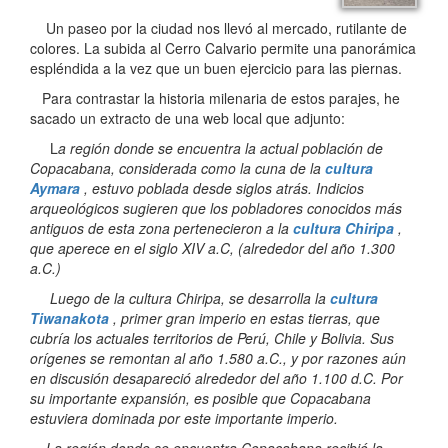
Un paseo por la ciudad nos llevó al mercado, rutilante de
colores. La subida al Cerro Calvario permite una panorámica
espléndida a la vez que un buen ejercicio para las piernas.
Para contrastar la historia milenaria de estos parajes, he
sacado un extracto de una web local que adjunto:
L
a región donde se encuentra la actual población de
Copacabana, considerada como la cuna de la
cultura
Aymara
, estuvo poblada desde siglos atrás. Indicios
arqueológicos sugieren que los pobladores conocidos más
antiguos de esta zona pertenecieron a la
cultura Chiripa
,
que aperece en el siglo XIV a.C, (alrededor del año 1.300
a.C.)
Luego de la cultura Chiripa, se desarrolla la
cultura
Tiwanakota
, primer gran imperio en estas tierras, que
cubría los actuales territorios de Perú, Chile y Bolivia. Sus
orígenes se remontan al año 1.580 a.C., y por razones aún
en discusión desapareció alrededor del año 1.100 d.C. Por
su importante expansión, es posible que Copacabana
estuviera dominada por este importante imperio.
La región donde se encuentra Copacabana recibió la