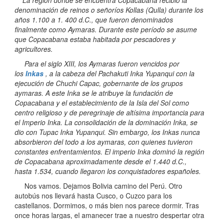
denominación de reinos o señoríos Kollas (Qulla) durante los
años 1.100 a 1. 400 d.C., que fueron denominados
finalmente como Aymaras. Durante este período se asume
que Copacabana estaba habitada por pescadores y
agricultores.
Para el siglo XIII, los Aymaras fueron vencidos por
los
Inkas
, a la cabeza del Pachakuti Inka Yupanqui con la
ejecución de Chuchi Capac, gobernante de los grupos
aymaras. A este Inka se le atribuye la fundación de
Copacabana y el establecimiento de la Isla del Sol como
centro religioso y de peregrinaje de altísima importancia para
el Imperio Inka. La consolidación de la dominación Inka, se
dio con Tupac Inka Yupanqui. Sin embargo, los Inkas nunca
absorbieron del todo a los aymaras, con quienes tuvieron
constantes enfrentamientos. El imperio Inka dominó la región
de Copacabana aproximadamente desde el 1.440 d.C.,
hasta 1.534, cuando llegaron los conquistadores españoles.
Nos vamos. Dejamos Bolivia camino del Perú. Otro
autobús nos llevará hasta Cusco, o Cuzco para los
castellanos. Dormimos, o más bien nos parece dormir. Tras
once horas largas, el amanecer trae a nuestro despertar otra