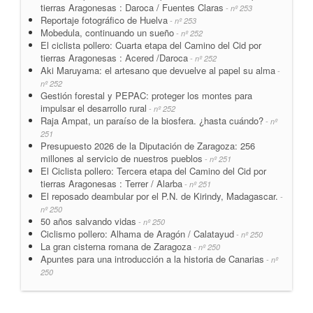
tierras Aragonesas : Daroca / Fuentes Claras
- nº 253
Reportaje fotográfico de Huelva
- nº 253
Mobedula, continuando un sueño
- nº 252
El ciclista pollero: Cuarta etapa del Camino del Cid por
tierras Aragonesas : Acered /Daroca
- nº 252
Aki Maruyama: el artesano que devuelve al papel su alma
-
nº 252
Gestión forestal y PEPAC: proteger los montes para
impulsar el desarrollo rural
- nº 252
Raja Ampat, un paraíso de la biosfera. ¿hasta cuándo?
- nº
251
Presupuesto 2026 de la Diputación de Zaragoza: 256
millones al servicio de nuestros pueblos
- nº 251
El Ciclista pollero: Tercera etapa del Camino del Cid por
tierras Aragonesas : Terrer / Alarba
- nº 251
El reposado deambular por el P.N. de Kirindy, Madagascar.
-
nº 250
50 años salvando vidas
- nº 250
Ciclismo pollero: Alhama de Aragón / Calatayud
- nº 250
La gran cisterna romana de Zaragoza
- nº 250
Apuntes para una introducción a la historia de Canarias
- nº
250