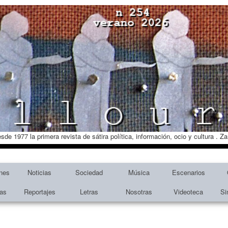
esde 1977 la primera revista de sátira política, información, ocio y cultura . 
nes
Noticias
Sociedad
Música
Escenarios
tas
Reportajes
Letras
Nosotras
Videoteca
Si