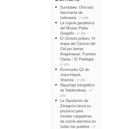
Sumbawa. Otra isla
fascinante de
Indonesia
- nº 254
La cúpula geodésica
del Museo Pablo
Gargallo
- nº 254
El Ciclista pollero: VI
etapa del Camino del
Cid por tierras
Aragonesas: Fuentes
Claras / El Pedregal
-
nº 254
Ecomusèu Çò de
Joanchiquet,
Vilamòs
- nº 254
Reportaje fotográfico
de Valderrobres
- nº
254
La Diputación de
Zaragoza lanza su
proyecto para
instalar cargadores
de coche eléctrico en
todos los pueblos
- nº