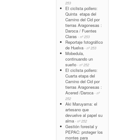
253
El ciclista pollero:
Quinta etapa del
Camino del Cid por
tierras Aragonesas :
Daroca / Fuentes
Claras
- nº 253
Reportaje fotográfico
de Huelva
- nº 253
Mobedula,
continuando un
sueño
- nº 252
El ciclista pollero:
Cuarta etapa del
Camino del Cid por
tierras Aragonesas :
Acered /Daroca
- nº
252
Aki Maruyama: el
artesano que
devuelve al papel su
alma
- nº 252
Gestión forestal y
PEPAC: proteger los
montes para