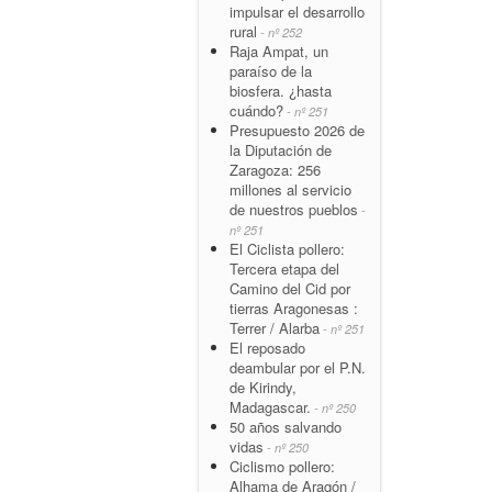
impulsar el desarrollo
rural
- nº 252
Raja Ampat, un
paraíso de la
biosfera. ¿hasta
cuándo?
- nº 251
Presupuesto 2026 de
la Diputación de
Zaragoza: 256
millones al servicio
de nuestros pueblos
-
nº 251
El Ciclista pollero:
Tercera etapa del
Camino del Cid por
tierras Aragonesas :
Terrer / Alarba
- nº 251
El reposado
deambular por el P.N.
de Kirindy,
Madagascar.
- nº 250
50 años salvando
vidas
- nº 250
Ciclismo pollero:
Alhama de Aragón /