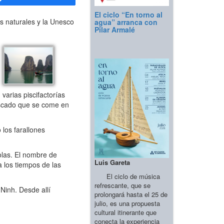
El ciclo “En torno al
s naturales y la Unesco
agua” arranca con
Pilar Armalé
arias piscifactorías
pescado que se come en
 los farallones
olas. El nombre de
Luis Gareta
a los tiempos de las
El ciclo de música
refrescante, que se
Ninh. Desde allí
prolongará hasta el 25 de
julio, es una propuesta
cultural itinerante que
conecta la experiencia