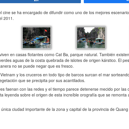
l cine se ha encargado de difundir como uno de los mejores escenario
el 2011.
n en casas flotantes como Cat Ba, parque natural. También existen v
s verdes aguas de la costa quebrada de islotes de origen kárstico. El 
manera no se puede negar que es fresco.
Vietnam y los cruceros en todo tipo de barcos surcan el mar sorteando
getación que se precipita por sus acantilados.
s faenan con las redes y el tiempo parece detenerse mecido por las 
a leyenda sobre el origen de esta increíble orografía que se remonta 
nica ciudad importante de la zona y capital de la provincia de Quang 