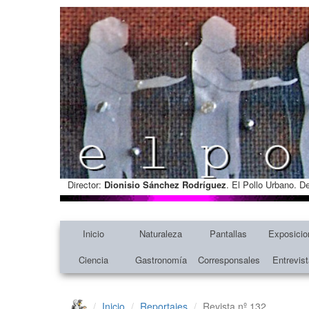
Director:
Dionisio Sánchez Rodríguez
. El Pollo Urbano. D
Inicio
Naturaleza
Pantallas
Exposicio
Ciencia
Gastronomía
Corresponsales
Entrevis
Inicio
Reportajes
Revista nº 132