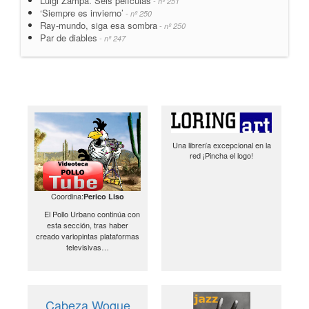
Luigi Zampa. Seis películas
- nº 251
‘Siempre es invierno’
- nº 250
Ray-mundo, siga esa sombra
- nº 250
Par de diables
- nº 247
Una librería excepcional en la
red ¡Pincha el logo!
Coordina:
Perico Liso
El Pollo Urbano continúa con
esta sección, tras haber
creado variopintas plataformas
televisivas…
Cabeza Woque