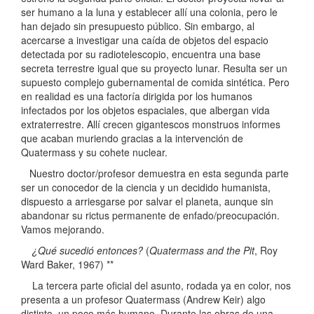
ser humano a la luna y establecer allí una colonia, pero le
han dejado sin presupuesto público. Sin embargo, al
acercarse a investigar una caída de objetos del espacio
detectada por su radiotelescopio, encuentra una base
secreta terrestre igual que su proyecto lunar. Resulta ser un
supuesto complejo gubernamental de comida sintética. Pero
en realidad es una factoría dirigida por los humanos
infectados por los objetos espaciales, que albergan vida
extraterrestre. Allí crecen gigantescos monstruos informes
que acaban muriendo gracias a la intervención de
Quatermass y su cohete nuclear.
Nuestro doctor/profesor demuestra en esta segunda parte
ser un conocedor de la ciencia y un decidido humanista,
dispuesto a arriesgarse por salvar el planeta, aunque sin
abandonar su rictus permanente de enfado/preocupación.
Vamos mejorando.
¿Qué sucedió entonces?
(
Quatermass and the Pit
, Roy
Ward Baker, 1967) **
La tercera parte oficial del asunto, rodada ya en color, nos
presenta a un profesor Quatermass (Andrew Keir) algo
distinto, un poco más humano. Durante las obras de una