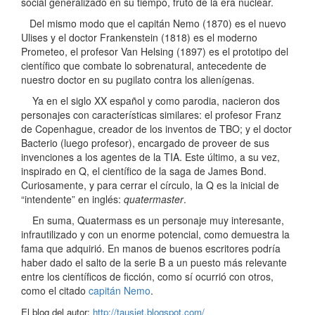
social generalizado en su tiempo, fruto de la era nuclear.
Del mismo modo que el capitán Nemo (1870) es el nuevo
Ulises y el doctor Frankenstein (1818) es el moderno
Prometeo, el profesor Van Helsing (1897) es el prototipo del
científico que combate lo sobrenatural, antecedente de
nuestro doctor en su pugilato contra los alienígenas.
Ya en el siglo XX español y como parodia, nacieron dos
personajes con características similares: el profesor Franz
de Copenhague, creador de los inventos de TBO; y el doctor
Bacterio (luego profesor), encargado de proveer de sus
invenciones a los agentes de la TIA. Este último, a su vez,
inspirado en Q, el científico de la saga de James Bond.
Curiosamente, y para cerrar el círculo, la Q es la inicial de
“intendente” en inglés:
quatermaster
.
En suma, Quatermass es un personaje muy interesante,
infrautilizado y con un enorme potencial, como demuestra la
fama que adquirió. En manos de buenos escritores podría
haber dado el salto de la serie B a un puesto más relevante
entre los científicos de ficción, como sí ocurrió con otros,
como el citado
capitán Nemo
.
El blog del autor:
http://tausiet.blogspot.com/