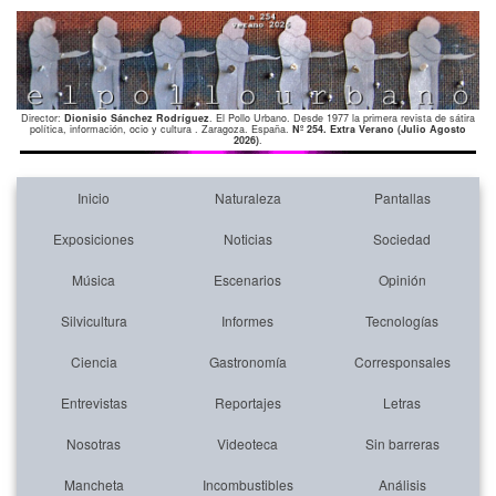
Director:
Dionisio Sánchez Rodríguez
. El Pollo Urbano. Desde 1977 la primera revista de sátira
política, información, ocio y cultura . Zaragoza. España.
Nº 254. Extra Verano (Julio Agosto
2026)
.
Inicio
Naturaleza
Pantallas
Exposiciones
Noticias
Sociedad
Música
Escenarios
Opinión
Silvicultura
Informes
Tecnologías
Ciencia
Gastronomía
Corresponsales
Entrevistas
Reportajes
Letras
Nosotras
Videoteca
Sin barreras
Mancheta
Incombustibles
Análisis