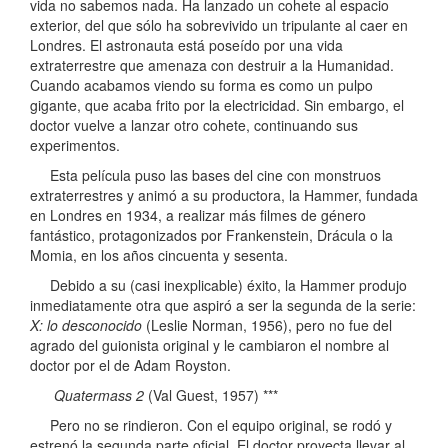
vida no sabemos nada. Ha lanzado un cohete al espacio
exterior, del que sólo ha sobrevivido un tripulante al caer en
Londres. El astronauta está poseído por una vida
extraterrestre que amenaza con destruir a la Humanidad.
Cuando acabamos viendo su forma es como un pulpo
gigante, que acaba frito por la electricidad. Sin embargo, el
doctor vuelve a lanzar otro cohete, continuando sus
experimentos.
Esta película puso las bases del cine con monstruos
extraterrestres y animó a su productora, la Hammer, fundada
en Londres en 1934, a realizar más filmes de género
fantástico, protagonizados por Frankenstein, Drácula o la
Momia, en los años cincuenta y sesenta.
Debido a su (casi inexplicable) éxito, la Hammer produjo
inmediatamente otra que aspiró a ser la segunda de la serie:
X: lo desconocido
(Leslie Norman, 1956), pero no fue del
agrado del guionista original y le cambiaron el nombre al
doctor por el de Adam Royston.
Quatermass 2
(Val Guest, 1957) ***
Pero no se rindieron. Con el equipo original, se rodó y
estrenó la segunda parte oficial. El doctor proyecta llevar al