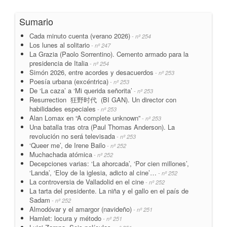
Sumario
Cada minuto cuenta (verano 2026)
- nº 254
Los lunes al solitario
- nº 247
La Grazia (Paolo Sorrentino). Cemento armado para la
presidencia de Italia
- nº 254
Simón 2026, entre acordes y desacuerdos
- nº 253
Poesía urbana (excéntrica)
- nº 253
De ‘La caza’ a ‘Mi querida señorita’
- nº 253
Resurrection 狂野时代 (BI GAN). Un director con
habilidades especiales
- nº 253
Alan Lomax en “A complete unknown”
- nº 253
Una batalla tras otra (Paul Thomas Anderson). La
revolución no será televisada
- nº 253
‘Queer me’, de Irene Bailo
- nº 252
Muchachada atómica
- nº 252
Decepciones varias: ‘La ahorcada’, ‘Por cien millones’,
‘Landa’, ‘Eloy de la iglesia, adicto al cine’…
- nº 252
La controversia de Valladolid en el cine
- nº 252
La tarta del presidente. La niña y el gallo en el país de
Sadam
- nº 252
Almodóvar y el amargor (navideño)
- nº 251
Hamlet: locura y método
- nº 251