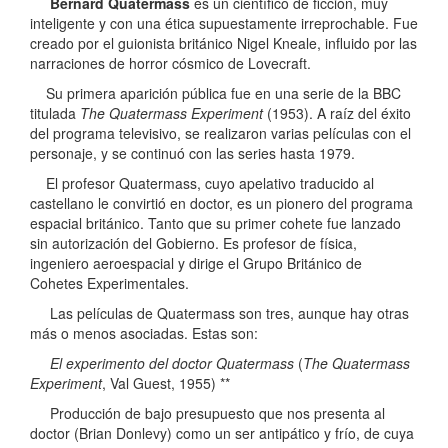
Bernard Quatermass
es un científico de ficción, muy
inteligente y con una ética supuestamente irreprochable. Fue
creado por el guionista británico Nigel Kneale, influido por las
narraciones de horror cósmico de Lovecraft.
Su primera aparición pública fue en una serie de la BBC
titulada
The Quatermass Experiment
(1953). A raíz del éxito
del programa televisivo, se realizaron varias películas con el
personaje, y se continuó con las series hasta 1979.
El profesor Quatermass, cuyo apelativo traducido al
castellano le convirtió en doctor, es un pionero del programa
espacial británico. Tanto que su primer cohete fue lanzado
sin autorización del Gobierno. Es profesor de física,
ingeniero aeroespacial y dirige el Grupo Británico de
Cohetes Experimentales.
Las películas de Quatermass son tres, aunque hay otras
más o menos asociadas. Estas son:
El experimento del doctor Quatermass
(
The Quatermass
Experiment
, Val Guest, 1955) **
Producción de bajo presupuesto que nos presenta al
doctor (Brian Donlevy) como un ser antipático y frío, de cuya