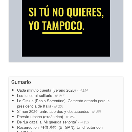
Sumario
Cada minuto cuenta (verano 2026)
- nº 254
Los lunes al solitario
- nº 247
La Grazia (Paolo Sorrentino). Cemento armado para la
presidencia de Italia
- nº 254
Simón 2026, entre acordes y desacuerdos
- nº 253
Poesía urbana (excéntrica)
- nº 253
De ‘La caza’ a ‘Mi querida señorita’
- nº 253
Resurrection 狂野时代 (BI GAN). Un director con