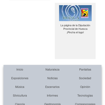
La página de la Diputación
Provincial de Huesca
¡Pincha el logo!
Inicio
Naturaleza
Pantallas
Exposiciones
Noticias
Sociedad
Música
Escenarios
Opinión
Silvicultura
Informes
Tecnologías
Ciencia
Gastronomía
Corresponsales