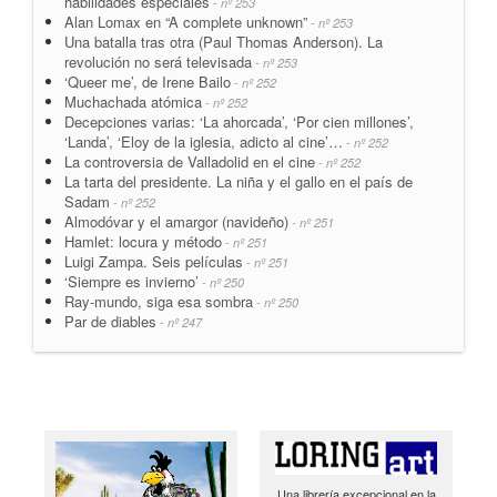
habilidades especiales
- nº 253
Alan Lomax en “A complete unknown”
- nº 253
Una batalla tras otra (Paul Thomas Anderson). La
revolución no será televisada
- nº 253
‘Queer me’, de Irene Bailo
- nº 252
Muchachada atómica
- nº 252
Decepciones varias: ‘La ahorcada’, ‘Por cien millones’,
‘Landa’, ‘Eloy de la iglesia, adicto al cine’…
- nº 252
La controversia de Valladolid en el cine
- nº 252
La tarta del presidente. La niña y el gallo en el país de
Sadam
- nº 252
Almodóvar y el amargor (navideño)
- nº 251
Hamlet: locura y método
- nº 251
Luigi Zampa. Seis películas
- nº 251
‘Siempre es invierno’
- nº 250
Ray-mundo, siga esa sombra
- nº 250
Par de diables
- nº 247
Una librería excepcional en la