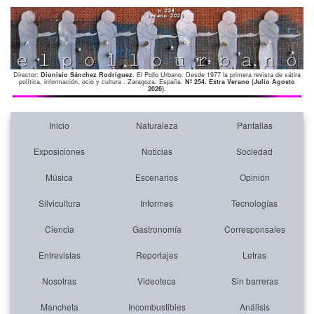
Director:
Dionisio Sánchez Rodríguez
. El Pollo Urbano. Desde 1977 la primera revista de sátira
política, información, ocio y cultura . Zaragoza. España.
Nº 254. Extra Verano (Julio Agosto
2026)
.
Inicio
Naturaleza
Pantallas
Exposiciones
Noticias
Sociedad
Música
Escenarios
Opinión
Silvicultura
Informes
Tecnologías
Ciencia
Gastronomía
Corresponsales
Entrevistas
Reportajes
Letras
Nosotras
Videoteca
Sin barreras
Mancheta
Incombustibles
Análisis