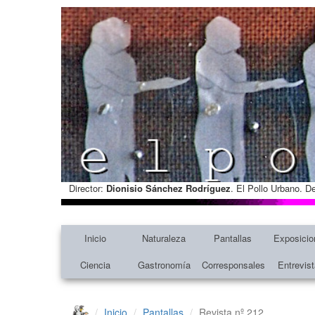
Director:
Dionisio Sánchez Rodríguez
. El Pollo Urbano. D
Inicio
Naturaleza
Pantallas
Exposicio
Ciencia
Gastronomía
Corresponsales
Entrevis
Inicio
Pantallas
Revista nº 212