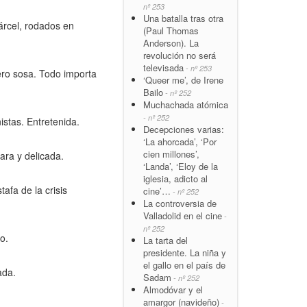
nº 253
Una batalla tras otra
árcel, rodados en
(Paul Thomas
Anderson). La
revolución no será
televisada
- nº 253
ero sosa. Todo importa
‘Queer me’, de Irene
Bailo
- nº 252
Muchachada atómica
- nº 252
istas. Entretenida.
Decepciones varias:
‘La ahorcada’, ‘Por
cien millones’,
ara y delicada.
‘Landa’, ‘Eloy de la
iglesia, adicto al
afa de la crisis
cine’…
- nº 252
La controversia de
Valladolid en el cine
-
nº 252
o.
La tarta del
presidente. La niña y
el gallo en el país de
ada.
Sadam
- nº 252
Almodóvar y el
amargor (navideño)
-
.