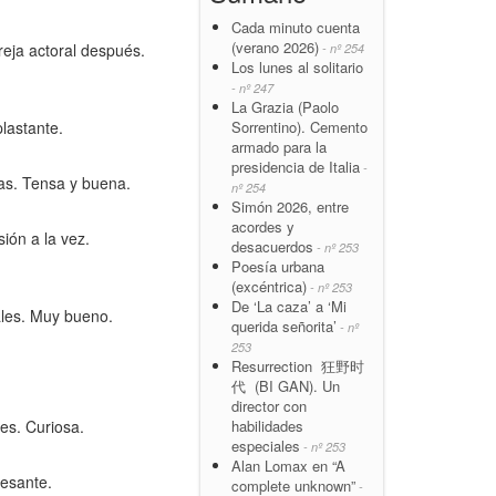
Cada minuto cuenta
(verano 2026)
eja actoral después.
- nº 254
Los lunes al solitario
- nº 247
La Grazia (Paolo
Sorrentino). Cemento
lastante.
armado para la
presidencia de Italia
-
tas. Tensa y buena.
nº 254
Simón 2026, entre
acordes y
ión a la vez.
desacuerdos
- nº 253
Poesía urbana
(excéntrica)
- nº 253
De ‘La caza’ a ‘Mi
ales. Muy bueno.
querida señorita’
- nº
253
Resurrection 狂野时
代 (BI GAN). Un
director con
habilidades
res. Curiosa.
especiales
- nº 253
Alan Lomax en “A
resante.
complete unknown”
-