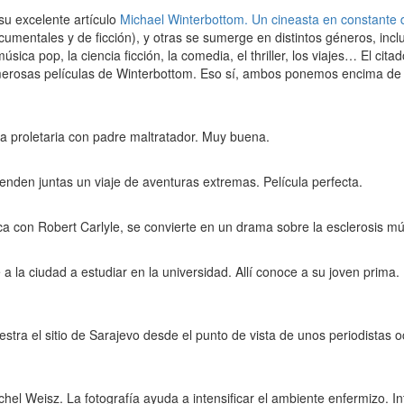
u excelente artículo
Michael Winterbottom. Un cineasta en constante 
cumentales y de ficción), y otras se sumerge en distintos géneros, incl
úsica pop, la ciencia ficción, la comedia, el thriller, los viajes… El cit
merosas películas de Winterbottom. Eso sí, ambos ponemos encima de l
lia proletaria con padre maltratador. Muy buena.
enden juntas un viaje de aventuras extremas. Película perfecta.
a con Robert Carlyle, se convierte en un drama sobre la esclerosis múl
 la ciudad a estudiar en la universidad. Allí conoce a su joven prima. 
tra el sitio de Sarajevo desde el punto de vista de unos periodistas o
chel Weisz. La fotografía ayuda a intensificar el ambiente enfermizo. I