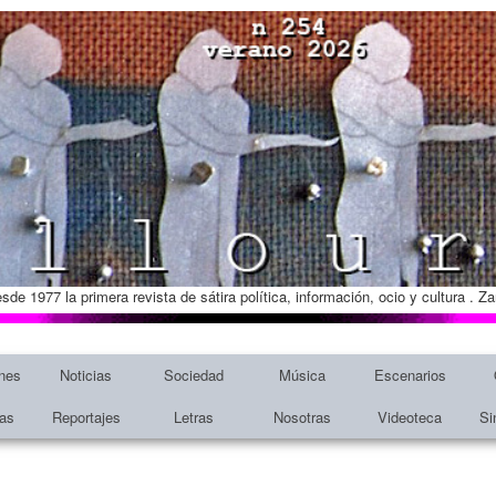
esde 1977 la primera revista de sátira política, información, ocio y cultura . 
nes
Noticias
Sociedad
Música
Escenarios
tas
Reportajes
Letras
Nosotras
Videoteca
Si