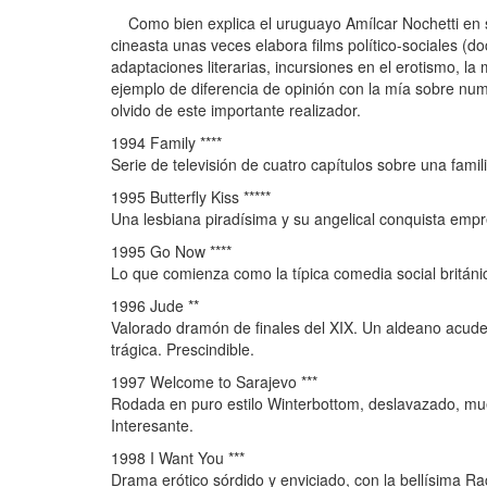
Como bien explica el uruguayo Amílcar Nochetti en s
cineasta unas veces elabora films político-sociales (do
adaptaciones literarias, incursiones en el erotismo, la m
ejemplo de diferencia de opinión con la mía sobre nu
olvido de este importante realizador.
1994 Family ****
Serie de televisión de cuatro capítulos sobre una fami
1995 Butterfly Kiss *****
Una lesbiana piradísima y su angelical conquista empr
1995 Go Now ****
Lo que comienza como la típica comedia social británic
1996 Jude **
Valorado dramón de finales del XIX. Un aldeano acude a
trágica. Prescindible.
1997 Welcome to Sarajevo ***
Rodada en puro estilo Winterbottom, deslavazado, mues
Interesante.
1998 I Want You ***
Drama erótico sórdido y enviciado, con la bellísima Ra