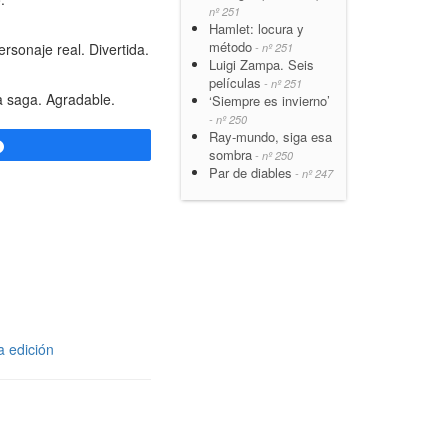
nº 251
Hamlet: locura y
método
rsonaje real. Divertida.
- nº 251
Luigi Zampa. Seis
películas
- nº 251
la saga. Agradable.
‘Siempre es invierno’
- nº 250
Ray-mundo, siga esa
Compartir
sombra
- nº 250
Par de diables
- nº 247
a edición