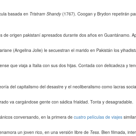
ícula basada en
Tristram Shandy
(1767). Coogan y Brydon repetirán par
os de origen pakistaní apresados durante dos años en Guantánamo. Ap
Mariane (Angelina Jolie) le secuestran el marido en Pakistán los yihadis
se que viaja a Italia con sus dos hijas. Contada con delicadeza y tens
oría del capitalismo del desastre y el neoliberalismo como lacras soci
 tarado va cargándose gente con sádica frialdad. Tonta y desagradable.
tánicos conversando, en la primera de
cuatro películas de viajes
simila
 enamora un joven rico, en una versión libre de
Tess
. Bien filmada, inte