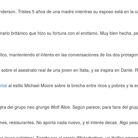
derson. Tristes 5 años de una madre mientras su esposo está en la c
nario británico que hizo su fortuna con el erotismo. Muy bien hecha, p
lico, manteniendo el interés en las conversaciones de los dos protagon
 sobre el asesinato real de una joven en Italia, y se inspira en Dante. R
ntal
al estilo Michael Moore sobre la brecha entre ricos y pobres y la est
ira del grupo neo grunge Wolf Alice. Según parece, para fans del grup
ones, restaurantes. No aporta nada nuevo, y el interés decae. Algo pes
a joven pakistaní. Escrito por el propio Winterbottom, un thriller ameno