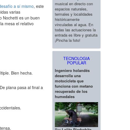
musical en directo con
desafío a sí mismo
, este
espacios naturales,
uidas varias
termales y localidades
ado Nochetti es un buen
históricamente
a mesa el relativo
vinculadas al agua. En
todas las actuaciones la
entrada es libre y gratuita
¡Pincha la foto!
TECNOLOGIA
POPULAR
Ingeniero holandés
tiple. Bien hecha.
desarrolla una
motocicleta que
funciona con metano
De plana pasa al final a
recuperado de los
humedales
ccidentales.
ntensa.
Por
Lolita Piedrahita