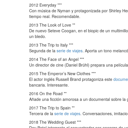
2012 Everyday ***
Con música de Nyman y protagonizada por Shirley Hen
tiempo real. Recomendable.
2013 The Look of Love **
De nuevo Seteve Coogan, en el biopic de un multimillo
un bledo.
2013 The Trip to Italy ***
Segunda de la
serie de viajes
. Aporta un tono melancó
2014 The Face of an Angel ***
Un director de cine (Daniel Brühl) prepara una película
2015 The Emperor’s New Clothes ***
El actor inglés Russell Brand protagoniza este
docume
bancaria. Interesante.
2016 On the Road **
Añade una ficción amorosa a un documental sobre la g
2017 The Trip to Spain **
Tercera de la
serie de viajes
. Conversaciones, imitaci
2018 The Wedding Guest ***
Dev Patel interpreta al secuestrador por encargo de un