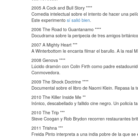
2005 A Cock and Bull Story ****
Comedia intelectual sobre el intento de hacer una pel
Este experimento
sí salió bien
.
2006 The Road to Guantanamo ****
Docudrama sobre la peripecia de tres amigos británic
2007 A Mighty Heart ***
A Winterbottom le encanta filmar el barullo. A la real 
2008 Genova ****
Lúcido dramón con Colin Firth como padre estadouniden
Conmovedora.
2009 The Shock Doctrine ****
Documental sobre el libro de Naomi Klein. Repasa la te
2010 The Killer Inside Me **
Irónico, descabellado y fallido cine negro. Un policía
2010 The Trip ***
Steve Coogan y Rob Brydon recorren restaurantes bri
2011 Trishna ***
Freida Pinto interpreta a una india pobre de la que se