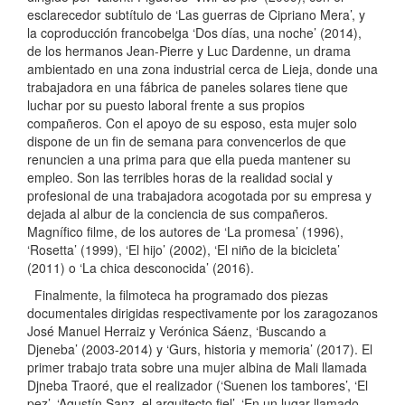
esclarecedor subtítulo de ‘Las guerras de Cipriano Mera’, y
la coproducción francobelga ‘Dos días, una noche’ (2014),
de los hermanos Jean-Pierre y Luc Dardenne, un drama
ambientado en una zona industrial cerca de Lieja, donde una
trabajadora en una fábrica de paneles solares tiene que
luchar por su puesto laboral frente a sus propios
compañeros. Con el apoyo de su esposo, esta mujer solo
dispone de un fin de semana para convencerlos de que
renuncien a una prima para que ella pueda mantener su
empleo. Son las terribles horas de la realidad social y
profesional de una trabajadora acogotada por su empresa y
dejada al albur de la conciencia de sus compañeros.
Magnífico filme, de los autores de ‘La promesa’ (1996),
‘Rosetta’ (1999), ‘El hijo’ (2002), ‘El niño de la bicicleta’
(2011) o ‘La chica desconocida’ (2016).
Finalmente, la filmoteca ha programado dos piezas
documentales dirigidas respectivamente por los zaragozanos
José Manuel Herraiz y Verónica Sáenz, ‘Buscando a
Djeneba’ (2003-2014) y ‘Gurs, historia y memoria’ (2017). El
primer trabajo trata sobre una mujer albina de Mali llamada
Djneba Traoré, que el realizador (‘Suenen los tambores’, ‘El
pez’, ‘Agustín Sanz, el arquitecto fiel’. ‘En un lugar llamado