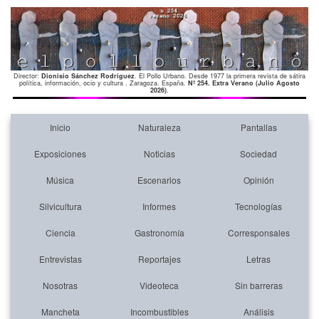
Director:
Dionisio Sánchez Rodríguez
. El Pollo Urbano. Desde 1977 la primera revista de sátira
política, información, ocio y cultura . Zaragoza. España.
Nº 254. Extra Verano (Julio Agosto
2026)
.
Inicio
Naturaleza
Pantallas
Exposiciones
Noticias
Sociedad
Música
Escenarios
Opinión
Silvicultura
Informes
Tecnologías
Ciencia
Gastronomía
Corresponsales
Entrevistas
Reportajes
Letras
Nosotras
Videoteca
Sin barreras
Mancheta
Incombustibles
Análisis