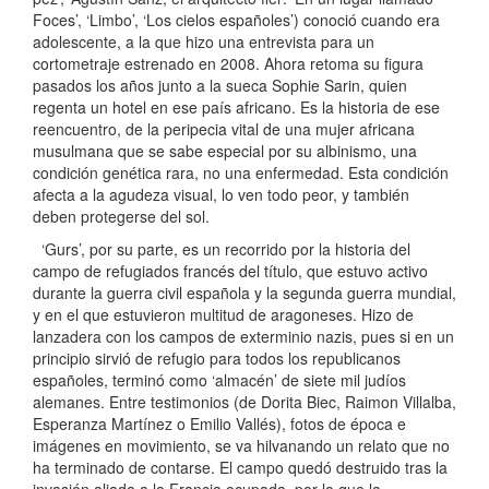
Foces’, ‘Limbo’, ‘Los cielos españoles’) conoció cuando era
adolescente, a la que hizo una entrevista para un
cortometraje estrenado en 2008. Ahora retoma su figura
pasados los años junto a la sueca Sophie Sarin, quien
regenta un hotel en ese país africano. Es la historia de ese
reencuentro, de la peripecia vital de una mujer africana
musulmana que se sabe especial por su albinismo, una
condición genética rara, no una enfermedad. Esta condición
afecta a la agudeza visual, lo ven todo peor, y también
deben protegerse del sol.
‘Gurs’, por su parte, es un recorrido por la historia del
campo de refugiados francés del título, que estuvo activo
durante la guerra civil española y la segunda guerra mundial,
y en el que estuvieron multitud de aragoneses. Hizo de
lanzadera con los campos de exterminio nazis, pues si en un
principio sirvió de refugio para todos los republicanos
españoles, terminó como ‘almacén’ de siete mil judíos
alemanes. Entre testimonios (de Dorita Biec, Raimon Villalba,
Esperanza Martínez o Emilio Vallés), fotos de época e
imágenes en movimiento, se va hilvanando un relato que no
ha terminado de contarse. El campo quedó destruido tras la
invasión aliada a la Francia ocupada, por lo que la