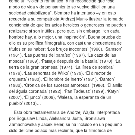
como un “violento romántico” y ha reconocido que “ese
modo de vida y de pensamiento se vuelve difícil en una
sociedad estabilizada”. Siempre ha intentado –y en esto
recuerda a su compatriota Andrzej Munk- ilustrar la toma de
conciencia de que los actos heroicos o generosos no pueden
realizarse si son inútiles, pero que, sin embargo, “en cada
hombre hay, a lo mejor, una inspiración”. Buena prueba de
ello es su prolífica filmografía, con casi una cincuentena de
títulos en su haber: ‘Los brujos inocentes’ (1960), ‘Samson’
(1961), ‘Las puertas del paraíso’ (1967), ‘La caza de las
moscas’ (1969), ‘Paisaje después de la batalla’ (1970), ‘La
tierra de la gran promesa’ (1974), ‘La línea de sombra’
(1976), ‘Las señoritas de Wilko’ (1979), ‘El director de
orquesta’ (1980), ‘El hombre de hierro’ (1981), ‘Danton’
(1982), ‘Crónica de los sucesos amorosos’ (1986), ‘El anillo
del águila coronada’ (1992), ‘Pan Tadeusz’ (1999), ‘Katyn’
(2007), ‘El junco’ (2009), ‘Walesa, la esperanza de un
pueblo’ (2013)…
Esta obra testamentaria de Andrzej Wajda, interpretada
por Boguslaw Linda, Aleksandra Justa, Bronislawa
Zamachowska y Jacek Beler, se ha incluido en un pequeño
ciclo del cine polaco más reciente, que la filmoteca de