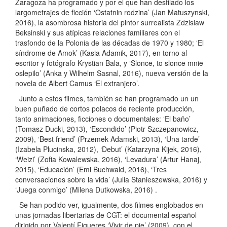
Zaragoza ha programado y por el que han desfilado los
largometrajes de ficción ‘Ostatnin rodzina’ (Jan Matuszynski,
2016), la asombrosa historia del pintor surrealista Zdzislaw
Beksinski y sus atípicas relaciones familiares con el
trasfondo de la Polonia de las décadas de 1970 y 1980; ‘El
síndrome de Amok’ (Kasia Adamik, 2017), en torno al
escritor y fotógrafo Krystian Bala, y ‘Slonce, to slonce mnie
oslepilo’ (Anka y Wilhelm Sasnal, 2016), nueva versión de la
novela de Albert Camus ‘El extranjero’.
Junto a estos filmes, también se han programado un un
buen puñado de cortos polacos de reciente producción,
tanto animaciones, ficciones o documentales: ‘El baño’
(Tomasz Ducki, 2013), ‘Escondido’ (Piotr Szczepanowicz,
2009), ‘Best friend’ (Przemek Adamski, 2013), ‘Una tarde’
(Izabela Plucinska, 2012), ‘Debut’ (Katarzyna Kijek, 2016),
‘Weizi’ (Zofia Kowalewska, 2016), ‘Levadura’ (Artur Hanaj,
2015), ‘Educación’ (Emi Buchwald, 2016), ‘Tres
conversaciones sobre la vida’ (Julia Stanieszewska, 2016) y
‘Juega conmigo’ (Milena Dutkowska, 2016) .
Se han podido ver, igualmente, dos filmes englobados en
unas jornadas libertarias de CGT: el documental español
dirigido por Valentí Figueres ‘Vivir de pie’ (2009), con el