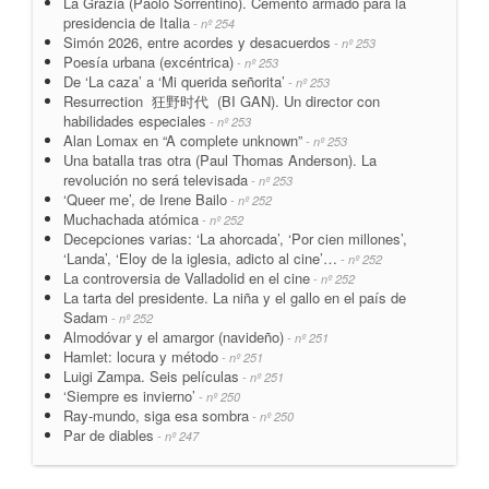
La Grazia (Paolo Sorrentino). Cemento armado para la
presidencia de Italia
- nº 254
Simón 2026, entre acordes y desacuerdos
- nº 253
Poesía urbana (excéntrica)
- nº 253
De ‘La caza’ a ‘Mi querida señorita’
- nº 253
Resurrection 狂野时代 (BI GAN). Un director con
habilidades especiales
- nº 253
Alan Lomax en “A complete unknown”
- nº 253
Una batalla tras otra (Paul Thomas Anderson). La
revolución no será televisada
- nº 253
‘Queer me’, de Irene Bailo
- nº 252
Muchachada atómica
- nº 252
Decepciones varias: ‘La ahorcada’, ‘Por cien millones’,
‘Landa’, ‘Eloy de la iglesia, adicto al cine’…
- nº 252
La controversia de Valladolid en el cine
- nº 252
La tarta del presidente. La niña y el gallo en el país de
Sadam
- nº 252
Almodóvar y el amargor (navideño)
- nº 251
Hamlet: locura y método
- nº 251
Luigi Zampa. Seis películas
- nº 251
‘Siempre es invierno’
- nº 250
Ray-mundo, siga esa sombra
- nº 250
Par de diables
- nº 247