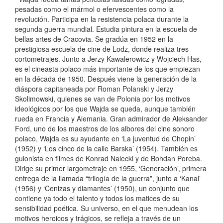
pesadas como el mármol o efervescentes como la
revolución. Participa en la resistencia polaca durante la
segunda guerra mundial. Estudia pintura en la escuela de
bellas artes de Cracovia. Se gradúa en 1952 en la
prestigiosa escuela de cine de Lodz, donde realiza tres
cortometrajes. Junto a Jerzy Kawalerowicz y Wojciech Has,
es el cineasta polaco más importante de los que empiezan
en la década de 1950. Después viene la generación de la
diáspora capitaneada por Roman Polanski y Jerzy
Skolimowski, quienes se van de Polonia por los motivos
ideológicos por los que Wajda se queda, aunque también
rueda en Francia y Alemania. Gran admirador de Aleksander
Ford, uno de los maestros de los albores del cine sonoro
polaco, Wajda es su ayudante en ‘La juventud de Chopin’
(1952) y ‘Los cinco de la calle Barska’ (1954). También es
guionista en filmes de Konrad Nalecki y de Bohdan Poreba.
Dirige su primer largometraje en 1955, ‘Generación’, primera
entrega de la llamada “trilogía de la guerra”, junto a ‘Kanal’
(1956) y ‘Cenizas y diamantes’ (1950), un conjunto que
contiene ya todo el talento y todos los matices de su
sensibilidad poética. Su universo, en el que menudean los
motivos heroicos y trágicos, se refleja a través de un