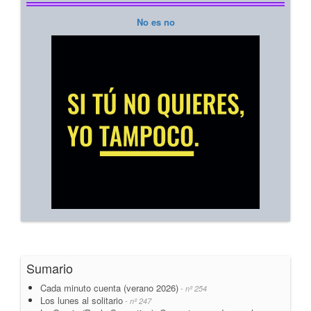
No es no
Sumario
Cada minuto cuenta (verano 2026)
- nº 254
Los lunes al solitario
- nº 247